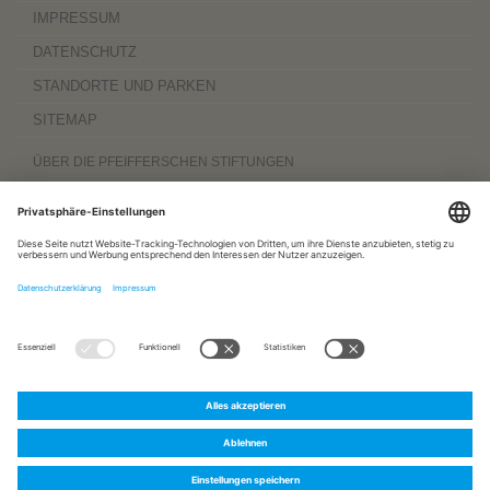
IMPRESSUM
DATENSCHUTZ
STANDORTE UND PARKEN
SITEMAP
ÜBER DIE PFEIFFERSCHEN STIFTUNGEN
Die Pfeifferschen Stiftungen,
gegründet 1889
, sind ein gemeinnütziger
Komplexträger und bieten
ambulante Pflegedienste
sowie
stationäre
Wohnangebote für Senioren
, besondere
Wohnformen und Eingliederungshilfe für
Menschen mit Behinderung
, außerdem
Werkstätten
mit ca. 600 Beschäftigten
sowie eine
Palliativ- und Hospizversorgung
für Menschen jeden Alters. Darüber
hinaus sind sie zu 100 Prozent am
Sozialpädiatrischen Zentrum Magdeburg
und zu 50 Prozent am
Bildungszentrum für Gesundheitsberufe Magdeburg
beteiligt.
www.pfeiffersche-stiftungen.de
ZERTIFIZIERUNG
FOLGEN SIE UNS AUF:
Pfeiffersche
Pfeiffersche
Pfeiffersche
Stiftungen
Stiftungen
Stiftungen