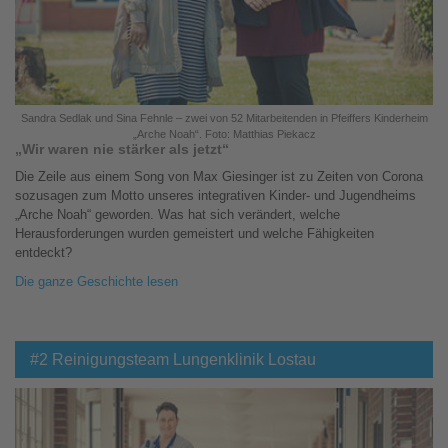
Sandra Sedlak und Sina Fehnle – zwei von 52 Mitarbeitenden in Pfeiffers Kinderheim
„Arche Noah“. Foto: Matthias Piekacz
„Wir waren nie stärker als jetzt“
Die Zeile aus einem Song von Max Giesinger ist zu Zeiten von Corona
sozusagen zum Motto unseres integrativen Kinder- und Jugendheims
„Arche Noah“ geworden. Was hat sich verändert, welche
Herausforderungen wurden gemeistert und welche Fähigkeiten
entdeckt?
Die ganze Geschichte lesen
#2 Reinigungsteam Lungenklinik Lostau