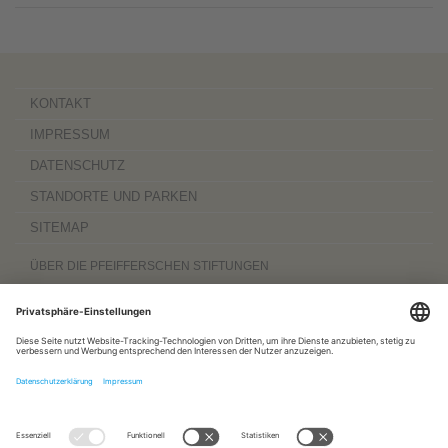
KONTAKT
IMPRESSUM
DATENSCHUTZ
STANDORTE UND PARKEN
SITEMAP
ÜBER DIE PFEIFFERSCHEN STIFTUNGEN
Die Pfeifferschen Stiftungen,
gegründet 1889
, sind ein gemeinnütziger
Komplexträger und bieten
ambulante Pflegedienste
sowie
stationäre
Wohnangebote für Senioren
, besondere
Wohnformen und Eingliederungshilfe für
Menschen mit Behinderung
, außerdem
Werkstätten
mit ca. 600 Beschäftigten
sowie eine
Palliativ- und Hospizversorgung
für Menschen jeden Alters. Darüber
hinaus sind sie zu 100 Prozent am
Sozialpädiatrischen Zentrum Magdeburg
und zu 50 Prozent am
Bildungszentrum für Gesundheitsberufe Magdeburg
beteiligt.
www.pfeiffersche-stiftungen.de