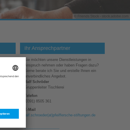
© Friends Stock - stock.adobe.com
Ihr Ansprechpartner
anderen
Sie möchten unsere Dienstleistungen in
messung
Anspruch nehmen oder haben Fragen dazu?
Gerne berate ich Sie und erstelle Ihnen ein
unverbindliches Angebot.
Ralf Schröder
Gruppenleiter Tischlerei
Telefon
(0391) 8505 361
s werden
E-Mail
er oder
ralf.schroeder(at)​pfeiffersche-stiftungen.de
 für
___________