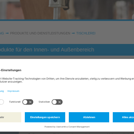
NG
PRODUKTE UND DIENSTLEISTUNGEN
TISCHLEREI
rodukte für den Innen- und Außenbereich
n und kleinen Maßstab übernommen. Wir fertigen Holzprodukte, die später in 
e schneiden wir Vermessungspfähle für Ingenieurbüros zur Grundstücksver
be in die gewünschten Längen und Breiten.
sere Mitarbeiter zum Arbeitsalltag. Auf Kundenwunsch fertigen wir
Getischlert bei Pfeiffers
Auch Tische, Garten- und Parkbänke für Friedhöfe oder Park
bei uns hergestellt oder aufgearbeitet. Möbelstücke wie Hock
Regale gehören ebenfalls zum umfangreichen Produktportfolio
Privat- und Geschäftskunden aus dem Raum Magdeburg.