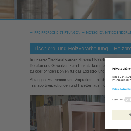
Sie sind hier:
PFEIFFERSCHE STIFTUNGEN
MENSCHEN MIT BEHINDERU
Tischlerei und Holzverarbeitung – Holzp
In unserer Tischlerei werden diverse Holzarbeiten im große
Berufen und Gewerken zum Einsatz kommen: Beispielsweis
zu oder bringen Bohlen für das Logistik- und Versandgewer
Ablängen, Auftrennen und Verpacken – all das gehört für un
Transportverpackungen und Paletten aus Holz.