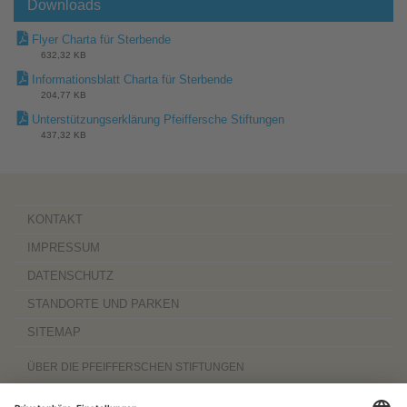
Downloads
Flyer Charta für Sterbende
632,32 KB
Informationsblatt Charta für Sterbende
204,77 KB
Unterstützungserklärung Pfeiffersche Stiftungen
437,32 KB
KONTAKT
IMPRESSUM
DATENSCHUTZ
STANDORTE UND PARKEN
SITEMAP
ÜBER DIE PFEIFFERSCHEN STIFTUNGEN
Die Pfeifferschen Stiftungen,
gegründet 1889
, sind ein gemeinnütziger