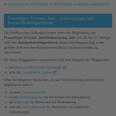
Sie sind hier:
PFEIFFERSCHE STIFTUNGEN
STIFTUNGEN
FREIWILLIGEN­DIENSTE
Freiwilliges Soziales Jahr – Diakonisches Jahr –
Bundesfreiwilligendienst
Die Pfeifferschen Stiftungen bieten Ihnen die Möglichkeit, ein
Freiwilliges Soziales Jahr/
Diakonisches Jahr
(für 16- bis 27-Jährige)
oder den
Bundesfreiwilligendienst
(ohne Altersbegrenzung) in der
größten diakonischen Komplexeinrichtung Sachsen-Anhalts zu
absolvieren.
Mit Ihrem Engagement unterstützen Sie zum Beispiel die Pflegekräfte
im
Klinikum Pfeiffersche Stiftungen
oder der
Lungenklinik Lostau
.
Oder Sie begleiten Menschen, die auf Unterstützung und Assistenz
angewiesen sind in
unseren
Seniorenheimen
,
in den
Wohnangeboten
für Menschen mit Behinderung,
der
Werkstatt
für Menschen mit Behinderung
oder der
Reha-Werkstatt
für Menschen mit seelischen
Erkrankungen.