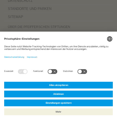
DATENSCHUTZ
STANDORTE UND PARKEN
SITEMAP
ÜBER DIE PFEIFFERSCHEN STIFTUNGEN
Die Pfeifferschen Stiftungen,
gegründet 1889
, sind ein gemeinnütziger
Komplexträger und bieten
ambulante Pflegedienste
sowie
stationäre
Wohnangebote für Senioren
, besondere
Wohnformen und Eingliederungshilfe für
Menschen mit Behinderung
, außerdem
Werkstätten
mit ca. 600 Beschäftigten
sowie eine
Palliativ- und Hospizversorgung
für Menschen jeden Alters. Darüber
hinaus sind sie zu 100 Prozent am
Sozialpädiatrischen Zentrum Magdeburg
und zu 50 Prozent am
Bildungszentrum für Gesundheitsberufe Magdeburg
beteiligt.
www.pfeiffersche-stiftungen.de
ZERTIFIZIERUNG
FOLGEN SIE UNS AUF:
Pfeiffersche
Pfeiffersche
Pfeiffersche
Stiftungen
Stiftungen
Stiftungen
auf
bei
bei