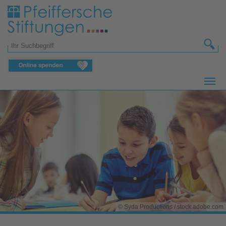
Zum Hauptinhalt springen
Suchformular
© Syda Productions / stock.adobe.com