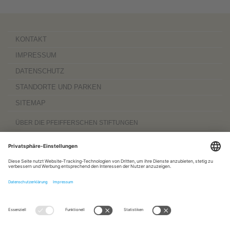
KONTAKT
IMPRESSUM
DATENSCHUTZ
STANDORTE UND PARKEN
SITEMAP
ÜBER DIE PFEIFFERSCHEN STIFTUNGEN
Die Pfeifferschen Stiftungen,
gegründet 1889
, sind ein gemeinnütziger
Komplexträger und bieten
ambulante Pflegedienste
sowie
stationäre
Wohnangebote für Senioren
, besondere
Wohnformen und Eingliederungshilfe für
Menschen mit Behinderung
, außerdem
Werkstätten
mit ca. 600 Beschäftigten
sowie eine
Palliativ- und Hospizversorgung
für Menschen jeden Alters. Darüber
hinaus sind sie zu 100 Prozent am
Sozialpädiatrischen Zentrum Magdeburg
und zu 50 Prozent am
Bildungszentrum für Gesundheitsberufe Magdeburg
beteiligt.
www.pfeiffersche-stiftungen.de