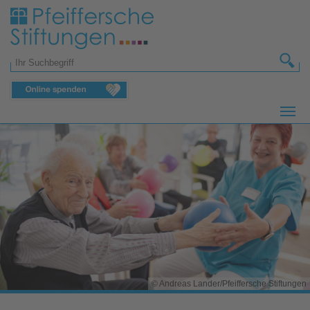
Zum Hauptinhalt springen
Suchformular
© Andreas Lander/Pfeiffersche Stiftungen