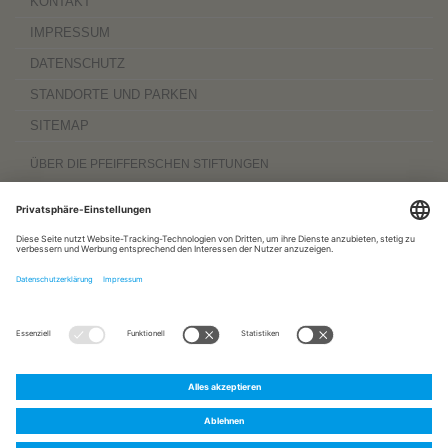
KONTAKT
IMPRESSUM
DATENSCHUTZ
STANDORTE UND PARKEN
SITEMAP
ÜBER DIE PFEIFFERSCHEN STIFTUNGEN
Die Pfeifferschen Stiftungen,
gegründet 1889
, sind ein gemeinnütziger
Komplexträger und bieten
ambulante Pflegedienste
sowie
stationäre
Wohnangebote für Senioren
, besondere
Wohnformen und Eingliederungshilfe für
Menschen mit Behinderung
, außerdem
Werkstätten
mit ca. 600 Beschäftigten
sowie eine
Palliativ- und Hospizversorgung
für Menschen jeden Alters. Darüber
hinaus sind sie zu 100 Prozent am
Sozialpädiatrischen Zentrum Magdeburg
und zu 50 Prozent am
Bildungszentrum für Gesundheitsberufe Magdeburg
beteiligt.
www.pfeiffersche-stiftungen.de
ZERTIFIZIERUNG
FOLGEN SIE UNS AUF:
Pfeiffersche
Pfeiffersche
Pfeiffersche