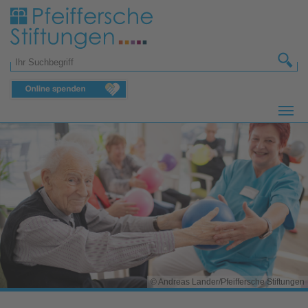
Zum Hauptinhalt springen
Suchformular
© Andreas Lander/Pfeiffersche Stiftungen