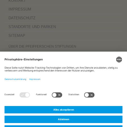
KONTAKT
IMPRESSUM
DATENSCHUTZ
STANDORTE UND PARKEN
SITEMAP
ÜBER DIE PFEIFFERSCHEN STIFTUNGEN
Die Pfeifferschen Stiftungen,
gegründet 1889
, sind ein gemeinnütziger
Komplexträger und bieten
ambulante Pflegedienste
sowie
stationäre
Wohnangebote für Senioren
, besondere
Wohnformen und Eingliederungshilfe für
Menschen mit Behinderung
, außerdem
Werkstätten
mit ca. 600 Beschäftigten
sowie eine
Palliativ- und Hospizversorgung
für Menschen jeden Alters. Darüber
hinaus sind sie zu 100 Prozent am
Sozialpädiatrischen Zentrum Magdeburg
und zu 50 Prozent am
Bildungszentrum für Gesundheitsberufe Magdeburg
beteiligt.
www.pfeiffersche-stiftungen.de
ZERTIFIZIERUNG
FOLGEN SIE UNS AUF:
Pfeiffersche
Pfeiffersche
Pfeiffersche