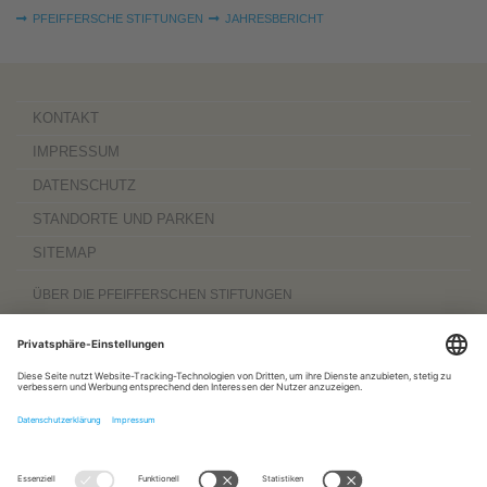
Sie sind hier:
PFEIFFERSCHE STIFTUNGEN
JAHRESBERICHT
KONTAKT
IMPRESSUM
DATENSCHUTZ
STANDORTE UND PARKEN
SITEMAP
ÜBER DIE PFEIFFERSCHEN STIFTUNGEN
Die Pfeifferschen Stiftungen,
gegründet 1889
, sind ein gemeinnütziger
Komplexträger und bieten
ambulante Pflegedienste
sowie
stationäre
Wohnangebote für Senioren
, besondere
Wohnformen und Eingliederungshilfe für
Menschen mit Behinderung
, außerdem
Werkstätten
mit ca. 600 Beschäftigten
sowie eine
Palliativ- und Hospizversorgung
für Menschen jeden Alters. Darüber
hinaus sind sie zu 100 Prozent am
Sozialpädiatrischen Zentrum Magdeburg
und zu 50 Prozent am
Bildungszentrum für Gesundheitsberufe Magdeburg
beteiligt.
www.pfeiffersche-stiftungen.de