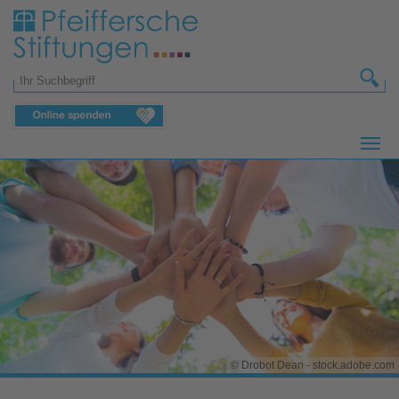
Zum Hauptinhalt springen
Suchformular
© Drobot Dean - stock.adobe.com