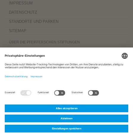
IMPRESSUM
DATENSCHUTZ
STANDORTE UND PARKEN
SITEMAP
ÜBER DIE PFEIFFERSCHEN STIFTUNGEN
Die Pfeifferschen Stiftungen,
gegründet 1889
, sind ein gemeinnütziger
Komplexträger und bieten
ambulante Pflegedienste
sowie
stationäre
Wohnangebote für Senioren
, besondere
Wohnformen und Eingliederungshilfe für
Menschen mit Behinderung
, außerdem
Werkstätten
mit ca. 600 Beschäftigten
sowie eine
Palliativ- und Hospizversorgung
für Menschen jeden Alters. Darüber
hinaus sind sie zu 100 Prozent am
Sozialpädiatrischen Zentrum Magdeburg
und zu 50 Prozent am
Bildungszentrum für Gesundheitsberufe Magdeburg
beteiligt.
www.pfeiffersche-stiftungen.de
ZERTIFIZIERUNG
FOLGEN SIE UNS AUF:
Pfeiffersche
Pfeiffersche
Pfeiffersche
Stiftungen
Stiftungen
Stiftungen