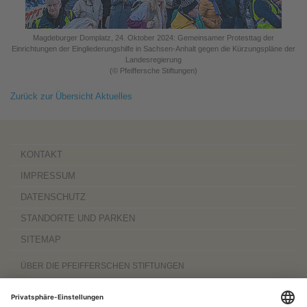
Magdeburger Domplatz, 24. Oktober 2024: Gemeinsamer Protesttag der
Einrichtungen der Eingliederungshilfe in Sachsen-Anhalt gegen die Kürzungspläne der
Landesregierung
(© Pfeiffersche Stiftungen)
Zurück zur Übersicht Aktuelles
KONTAKT
IMPRESSUM
DATENSCHUTZ
STANDORTE UND PARKEN
SITEMAP
ÜBER DIE PFEIFFERSCHEN STIFTUNGEN
Die Pfeifferschen Stiftungen,
gegründet 1889
, sind ein gemeinnütziger
Komplexträger und bieten
ambulante Pflegedienste
sowie
stationäre