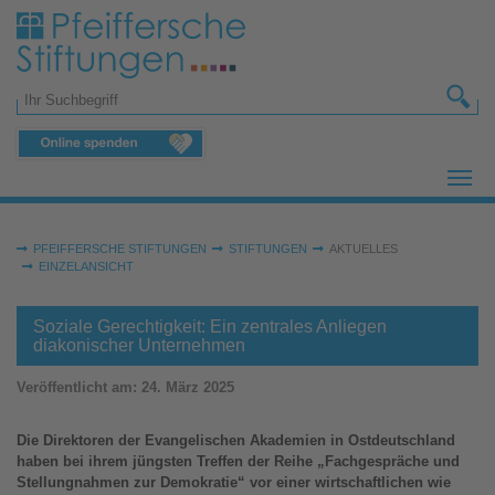
Zum Hauptinhalt springen
Suchformular
Sie sind hier:
PFEIFFERSCHE STIFTUNGEN
STIFTUNGEN
AKTUELLES
EINZELANSICHT
Soziale Gerechtigkeit: Ein zentrales Anliegen
diakonischer Unternehmen
Veröffentlicht am:
24. März 2025
Die Direktoren der Evangelischen Akademien in Ostdeutschland
haben bei ihrem jüngsten Treffen der Reihe „Fachgespräche und
Stellungnahmen zur Demokratie“ vor einer wirtschaftlichen wie