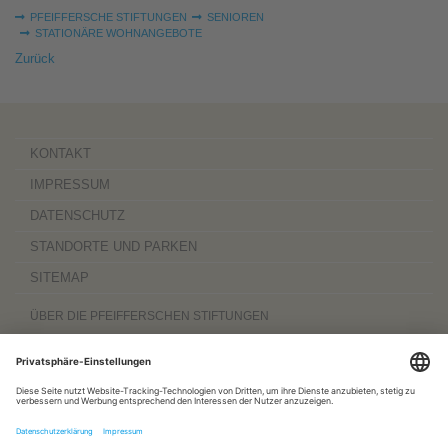
Sie sind hier:
PFEIFFERSCHE STIFTUNGEN
SENIOREN
STATIONÄRE WOHNANGEBOTE
Zurück
KONTAKT
IMPRESSUM
DATENSCHUTZ
STANDORTE UND PARKEN
SITEMAP
ÜBER DIE PFEIFFERSCHEN STIFTUNGEN
Die Pfeifferschen Stiftungen,
gegründet 1889
, sind ein gemeinnütziger
Komplexträger und bieten
ambulante Pflegedienste
sowie
stationäre
Wohnangebote für Senioren
, besondere
Wohnformen und Eingliederungshilfe für
Menschen mit Behinderung
, außerdem
Werkstätten
mit ca. 600 Beschäftigten
sowie eine
Palliativ- und Hospizversorgung
für Menschen jeden Alters. Darüber
hinaus sind sie zu 100 Prozent am
Sozialpädiatrischen Zentrum Magdeburg
und zu 50 Prozent am
Bildungszentrum für Gesundheitsberufe Magdeburg