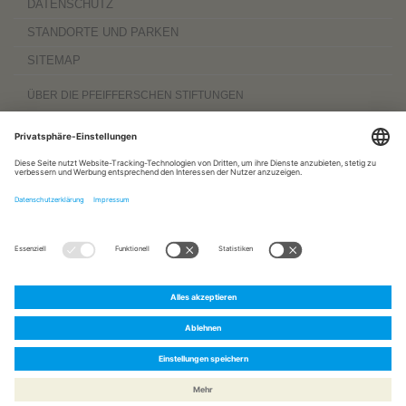
DATENSCHUTZ
STANDORTE UND PARKEN
SITEMAP
ÜBER DIE PFEIFFERSCHEN STIFTUNGEN
Die Pfeifferschen Stiftungen,
gegründet 1889
, sind ein gemeinnütziger
Komplexträger und bieten
ambulante Pflegedienste
sowie
stationäre
Wohnangebote für Senioren
, besondere
Wohnformen und Eingliederungshilfe für
Menschen mit Behinderung
, außerdem
Werkstätten
mit ca. 600 Beschäftigten
sowie eine
Palliativ- und Hospizversorgung
für Menschen jeden Alters. Darüber
hinaus sind sie zu 100 Prozent am
Sozialpädiatrischen Zentrum Magdeburg
und zu 50 Prozent am
Bildungszentrum für Gesundheitsberufe Magdeburg
beteiligt.
www.pfeiffersche-stiftungen.de
ZERTIFIZIERUNG
FOLGEN SIE UNS AUF:
Pfeiffersche
Pfeiffersche
Pfeiffersche
Stiftungen
Stiftungen
Stiftungen
auf
bei
bei