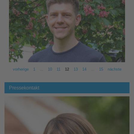
vorherige
1
...
10
11
12
13
14
...
15
nächste
Pressekontakt