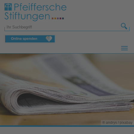
Zum Hauptinhalt springen
Suchformular
® andrys / pixabay