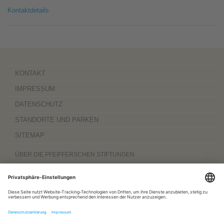
Kontaktdetails
KONTAKT
IMPRESSUM
DATENSCHUTZ
STANDORTE UND PARKEN
SITEMAP
ÜBER DIE PFEIFFERSCHEN STIFTUNGEN
Die Pfeifferschen Stiftungen,
gegründet 1889
, sind ein gemeinnütziger
Komplexträger und bieten
ambulante Pflegedienste
sowie
stationäre
Wohnangebote für Senioren
, besondere
Wohnformen und Eingliederungshilfe für
Menschen mit Behinderung
, außerdem
Werkstätten
mit ca. 600 Beschäftigten
sowie eine
Palliativ- und Hospizversorgung
für Menschen jeden Alters. Darüber
hinaus sind sie zu 100 Prozent am
Sozialpädiatrischen Zentrum Magdeburg
und zu 50 Prozent am
Bildungszentrum für Gesundheitsberufe Magdeburg