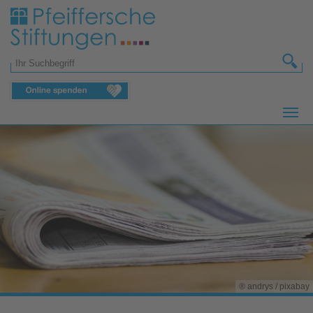
Zum Hauptinhalt springen
Suchformular
® andrys / pixabay