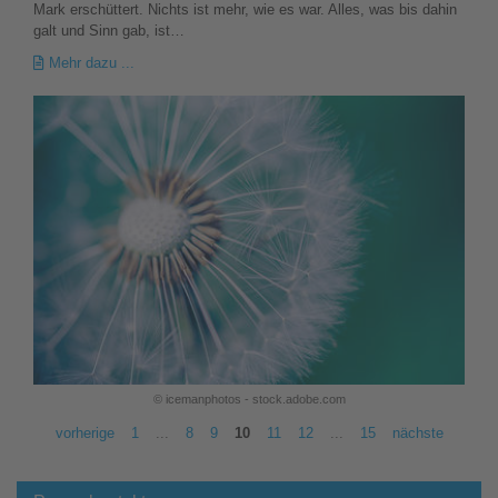
Mark erschüttert. Nichts ist mehr, wie es war. Alles, was bis dahin
galt und Sinn gab, ist…
Mehr dazu ...
© icemanphotos - stock.adobe.com
vorherige
1
...
8
9
10
11
12
...
15
nächste