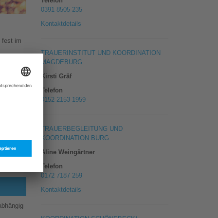
Telefon
0391 8505 235
Kontaktdetails
 fest im
TRAUERINSTITUT UND KOORDINATION
MAGDEBURG
Kirsti Gräf
ind zu
Telefon
ummern.
0152 2153 1959
n uns
ttwochs
TRAUERBEGLEITUNG UND
KOORDINATION BURG
Aline Weingärtner
g und
Telefon
0172 7187 259
Kontaktdetails
nabhängig