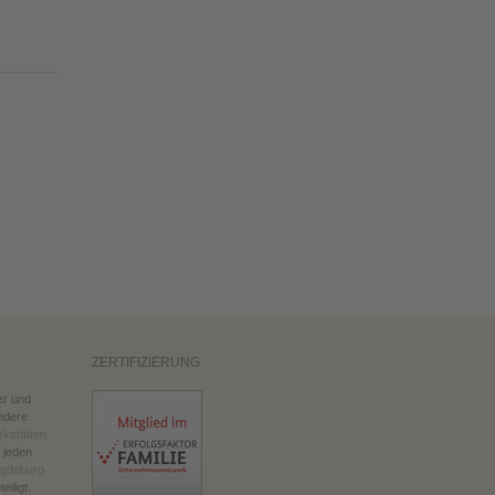
ZERTIFIZIERUNG
er und
ndere
kstätten
 jeden
agdeburg
eiligt.