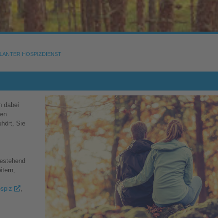
LANTER HOSPIZDIENST
n dabei
ren
hört, Sie
bestehend
itern,
ospiz
,