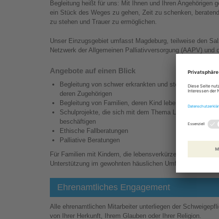
Begleitung heißt für uns: Mit Ihnen und Ihren Angehörigen
ein Stück des Weges zu gehen, Zeit zu schenken, beratend
zu stehen und Trauer zu ermöglichen.
Unser Einzugsgebiet umfasst Magdeburg, teilweise den Salz
Netzwerk der Allgemeinen Palliativversorgung (AAPV) und de
Angebote auf einen Blick
Begleitung von schwer erkrankten und sterbenden Men
deren Zugehörigen
Begleitung von Familien, deren Kind lebensverkürzt erkr
Schulprojekte, die sich mit dem Thema Leben und Ster
beschäftigen
Ethische Fallberatungen
Palliative Beratungen
Für Familien mit Kindern, die lebensverkürzend erkrankt sin
Unterstützung im gewohnten häuslichen Umfeld.
Ehrenamtliches Engagement
Alle ehrenamtlichen Mitarbeiter unterliegen der Schweigepfl
von Ihrer Herkunft, Ihrem Glauben oder Ihrer Religion.