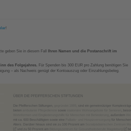
lar
!
tte geben Sie in diesem Fall
Ihren Namen und die Postanschrift im
inn des Folgejahres.
Für Spenden bis 300 EUR pro Zahlung benötigen Sie
nigung – als Nachweis genügt der Kontoauszug oder Einzahlungsbeleg.
ÜBER DIE PFEIFFERSCHEN STIFTUNGEN
Die Pfeifferschen Stiftungen,
gegründet 1889
, sind ein gemeinnütziger Komplexträg
bieten
ambulante Pflegedienste
sowie
stationäre Wohnangebote für Senioren
, beso
Wohnformen und Eingliederungshilfe für Menschen mit Behinderung
, außerdem
Wer
mit ca. 600 Beschäftigten sowie eine
Palliativ- und Hospizversorgung
für Menschen
Alters. Darüber hinaus sind sie zu 100 Prozent am
Sozialpädiatrischen Zentrum M
und zu 50 Prozent am
Bildungszentrum für Gesundheitsberufe Magdeburg
bet