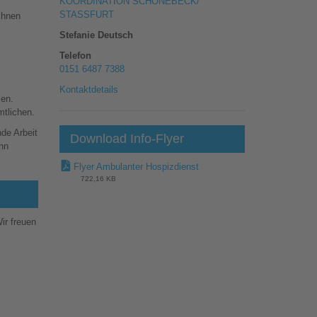
KOORDINATION SCHÖNEBECK/
STASSFURT
Ihnen
Stefanie Deutsch
Telefon
0151 6487 7388
Kontaktdetails
sen.
mtlichen.
de Arbeit
Download Info-Flyer
ann
Flyer Ambulanter Hospizdienst
722,16 KB
ir freuen