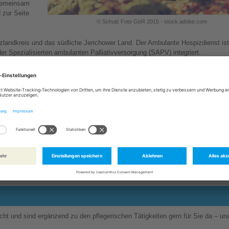
 gemeinsam
 zur Seite
© Schulz Foto GbR 2015 - stock.adobe.com
landkreis und das südliche Jerichower Land. Der Ambulante Hospizdienst ist
r Spezialisierten ambulanten Palliativversorgung (SAPV) integriert.
So erreichen Sie unsere Koordinatoren
schen und
Unsere Koordinatoren in Magdeburg, Burg und Schönebeck s
erreichen unter den in der Kontaktleiste genannten Telefonn
ankt ist
Bitte sprechen Sie auch auf den Anrufbeantworter, wir melde
ben
baldmöglichst zurück.
In Magdeburg, in der Stresemannstraße 4, ist unser Büro mi
von 15.00 bis 18.00 Uhr verlässlich besetzt.
d, bietet unser
Ambulanter Hospizdienst für Kinder und Jugendliche
Begleitun
icht und sind ergänzend zu den pflegerischen Tätigkeiten gern für Sie da – u