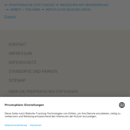
Sie sind hier:
PFEIFFERSCHE STIFTUNGEN
MENSCHEN MIT BEHINDERUNG
ARBEIT + TEILHABE
BERUFLICHE BILDUNG REHA
Zurück
KONTAKT
IMPRESSUM
DATENSCHUTZ
STANDORTE UND PARKEN
SITEMAP
ÜBER DIE PFEIFFERSCHEN STIFTUNGEN
Die Pfeifferschen Stiftungen,
gegründet 1889
, sind ein gemeinnütziger
Komplexträger und bieten
ambulante Pflegedienste
sowie
stationäre
Wohnangebote für Senioren
, besondere
Wohnformen und Eingliederungshilfe für
Menschen mit Behinderung
, außerdem
Werkstätten
mit ca. 600 Beschäftigten
sowie eine
Palliativ- und Hospizversorgung
für Menschen jeden Alters. Darüber
hinaus sind sie zu 100 Prozent am
Sozialpädiatrischen Zentrum Magdeburg
und zu 50 Prozent am
Bildungszentrum für Gesundheitsberufe Magdeburg