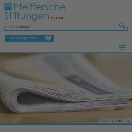
Zum Hauptinhalt springen
Suchformular
® andrys / pixabay