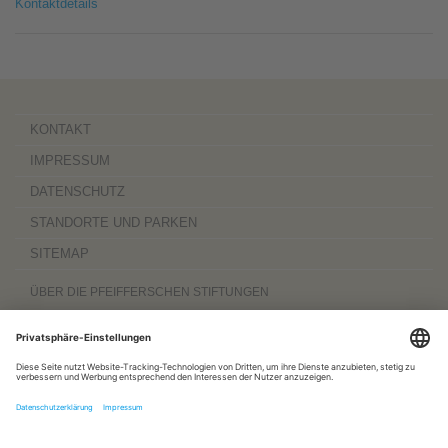
Kontaktdetails
KONTAKT
IMPRESSUM
DATENSCHUTZ
STANDORTE UND PARKEN
SITEMAP
ÜBER DIE PFEIFFERSCHEN STIFTUNGEN
Die Pfeifferschen Stiftungen,
gegründet 1889
, sind ein gemeinnütziger
Komplexträger und bieten
ambulante Pflegedienste
sowie
stationäre
Wohnangebote für Senioren
, besondere
Wohnformen und Eingliederungshilfe für
Menschen mit Behinderung
, außerdem
Werkstätten
mit ca. 600 Beschäftigten
sowie eine
Palliativ- und Hospizversorgung
für Menschen jeden Alters. Darüber
hinaus sind sie zu 100 Prozent am
Sozialpädiatrischen Zentrum Magdeburg
und zu 50 Prozent am
Bildungszentrum für Gesundheitsberufe Magdeburg
beteiligt.