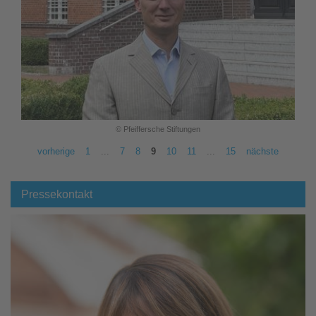
© Pfeiffersche Stiftungen
vorherige
1
...
7
8
9
10
11
...
15
nächste
Pressekontakt