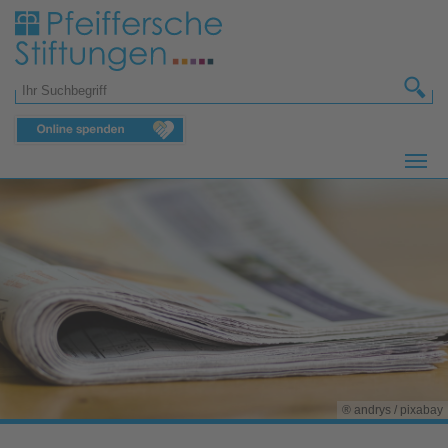
Zum Hauptinhalt springen
Suchformular
® andrys / pixabay