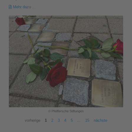
Mehr dazu ...
© Pfeiffersche Stiftungen
vorherige
1
2
3
4
5
...
15
nächste