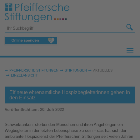
Zum Hauptinhalt springen
Suchformular
Sie sind hier:
PFEIFFERSCHE STIFTUNGEN
STIFTUNGEN
AKTUELLES
EINZELANSICHT
Elf neue ehrenamtliche Hospizbegleiterinnen gehen in
den Einsatz
Veröffentlicht am:
20. Juli 2022
Schwerkranken, sterbenden Menschen und ihren Angehörigen ein
Wegbegleiter in der letzten Lebensphase zu sein – das hat sich der
ambulante Hospizdienst der Pfeifferschen Stiftungen seit vielen Jahren