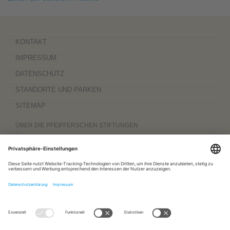
KONTAKT
IMPRESSUM
DATENSCHUTZ
STANDORTE UND PARKEN
SITEMAP
ÜBER DIE PFEIFFERSCHEN STIFTUNGEN
Die Pfeifferschen Stiftungen,
gegründet 1889
, sind ein gemeinnütziger
Komplexträger und bieten
ambulante Pflegedienste
sowie
stationäre
Wohnangebote für Senioren
, besondere
Wohnformen und Eingliederungshilfe für
Menschen mit Behinderung
, außerdem
Werkstätten
mit ca. 600 Beschäftigten
sowie eine
Palliativ- und Hospizversorgung
für Menschen jeden Alters. Darüber
hinaus sind sie zu 100 Prozent am
Sozialpädiatrischen Zentrum Magdeburg
und zu 50 Prozent am
Bildungszentrum für Gesundheitsberufe Magdeburg
beteiligt.
www.pfeiffersche-stiftungen.de