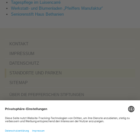
Tagespflege im Luisencarré
Werkstatt- und Blumenladen „Pfeiffers Manufaktur“
Seniorenstift Haus Bethanien
KONTAKT
IMPRESSUM
DATENSCHUTZ
STANDORTE UND PARKEN
SITEMAP
ÜBER DIE PFEIFFERSCHEN STIFTUNGEN
Die Pfeifferschen Stiftungen,
gegründet 1889
, sind ein gemeinnütziger
Komplexträger und bieten
ambulante Pflegedienste
sowie
stationäre
Wohnangebote für Senioren
, besondere
Wohnformen und Eingliederungshilfe für
Menschen mit Behinderung
, außerdem
Werkstätten
mit ca. 600 Beschäftigten
sowie eine
Palliativ- und Hospizversorgung
für Menschen jeden Alters. Darüber
hinaus sind sie zu 100 Prozent am
Sozialpädiatrischen Zentrum Magdeburg
und zu 50 Prozent am
Bildungszentrum für Gesundheitsberufe Magdeburg