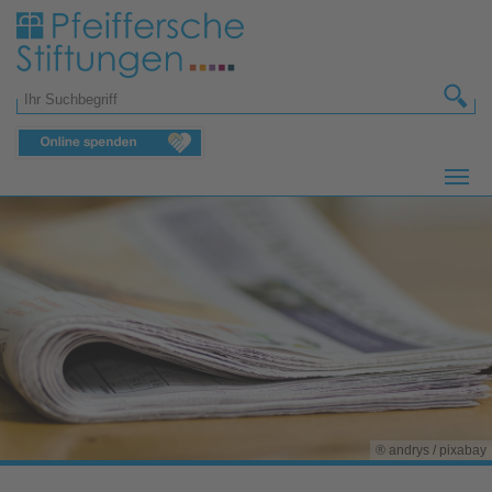
Zum Hauptinhalt springen
Suchformular
® andrys / pixabay