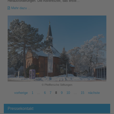
Herausforderungen. Die Adventszeit, das erste…
Mehr dazu ...
© Pfeiffersche Stiftungen
vorherige
1
...
6
7
8
9
10
...
15
nächste
Pressekontakt