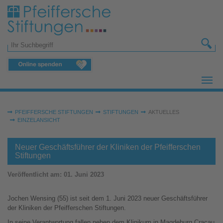
Zum Hauptinhalt springen
Suchformular
Sie sind hier:
PFEIFFERSCHE STIFTUNGEN
STIFTUNGEN
AKTUELLES
EINZELANSICHT
Neuer Geschäftsführer der Kliniken der Pfeifferschen
Stiftungen
Veröffentlicht am:
01. Juni 2023
Jochen Wensing (55) ist seit dem 1. Juni 2023 neuer Geschäftsführer
der Kliniken der Pfeifferschen Stiftungen.
In seine Verantwortung fallen neben dem Klinikum in Magdeburg Cracau