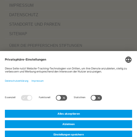
IMPRESSUM
DATENSCHUTZ
STANDORTE UND PARKEN
SITEMAP
ÜBER DIE PFEIFFERSCHEN STIFTUNGEN
Die Pfeifferschen Stiftungen,
gegründet 1889
, sind ein gemeinnütziger
Komplexträger und bieten
ambulante Pflegedienste
sowie
stationäre
Wohnangebote für Senioren
, besondere
Wohnformen und Eingliederungshilfe für
Menschen mit Behinderung
, außerdem
Werkstätten
mit ca. 600 Beschäftigten
sowie eine
Palliativ- und Hospizversorgung
für Menschen jeden Alters. Darüber
hinaus sind sie zu 100 Prozent am
Sozialpädiatrischen Zentrum Magdeburg
und zu 50 Prozent am
Bildungszentrum für Gesundheitsberufe Magdeburg
beteiligt.
www.pfeiffersche-stiftungen.de
ZERTIFIZIERUNG
FOLGEN SIE UNS AUF:
Pfeiffersche
Pfeiffersche
Pfeiffersche
Stiftungen
Stiftungen
Stiftungen