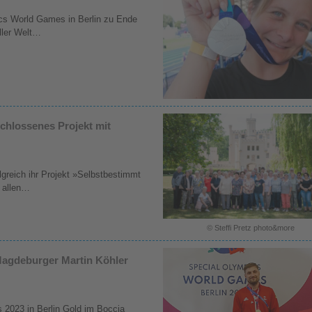
ics World Games in Berlin zu Ende
ller Welt…
schlossenes Projekt mit
lgreich ihr Projekt »Selbstbestimmt
t allen…
© Steffi Pretz photo&more
Magdeburger Martin Köhler
 2023 in Berlin Gold im Boccia