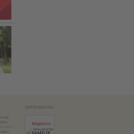
ZERTIFIZIERUNG
er und
ndere
kstätten
 jeden