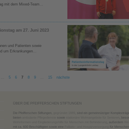
tag mit dem Mixed-Team…
ionstag am 27. Juni 2023
innen und Patienten sowie
 rund um Erkrankungen…
...
5
6
7
8
9
...
15
nächste
ÜBER DIE PFEIFFERSCHEN STIFTUNGEN
Die Pfeifferschen Stiftungen,
gegründet 1889
, sind ein gemeinnütziger Komplexträg
bieten
ambulante Pflegedienste
sowie
stationäre Wohnangebote für Senioren
, beso
Wohnformen und Eingliederungshilfe für Menschen mit Behinderung
, außerdem
Wer
mit ca. 600 Beschäftigten sowie eine
Palliativ- und Hospizversorgung
für Menschen