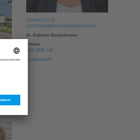
STABSSTELLE
UNTERNEHMENSKOMMUNIKATION
Dr. Kathleen Deutschmann
Telefon
gen
0391 8505 146
Kontaktdetails
gen