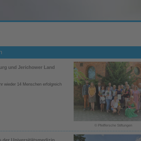
n
burg und Jerichower Land
hr wieder 14 Menschen erfolgreich
.
© Pfeiffersche Stiftungen
 der Universitätsmedizin