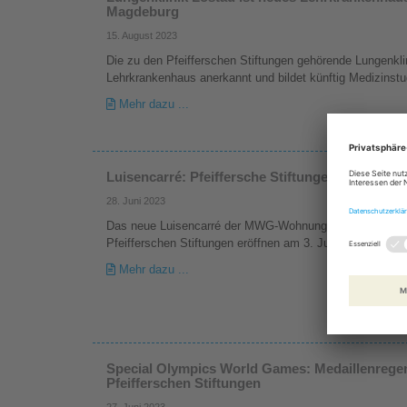
Magdeburg
15. August 2023
Die zu den Pfeifferschen Stiftungen gehörende Lungenkli
Lehrkrankenhaus anerkannt und bildet künftig Medizinst
Mehr dazu ...
Luisencarré: Pfeiffersche Stiftungen eröffnen 
28. Juni 2023
Das neue Luisencarré der MWG-Wohnungsgenossenschaft
Pfeifferschen Stiftungen eröffnen am 3. Juli 2023 in de
Mehr dazu ...
Special Olympics World Games: Medaillenregen 
Pfeifferschen Stiftungen
27. Juni 2023