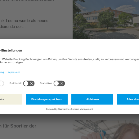
nik Lostau wurde als neues
udierende der…
© Viktoria Kühne / Pfeiffersche Stiftun
Tagespflege für Senioren
 bekommt weitere Mieter. Die
r Magdeburger…
© Andreas Lander/Pfeiffersche Stiftun
für Sportler der