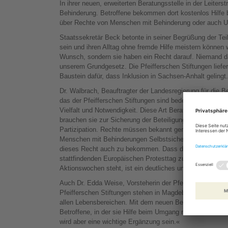
In ihrer neuen, erweiterten Beratungsstelle in der Leiter
Behinderung. Betroffene bekommen dort kostenlos Hilfe 
über Rechte von Menschen mit Behinderung oder auch Un
Staatssekretär Beck betonte in seiner Begrüßung der T
sein und ihren Alltag ohne fremde Hilfe meistern können 
Wunsch, sondern sie haben ein Recht darauf. Niemand dar
unserem Grundgesetz. Die Pfeifferschen Stiftungen liefe
Baustein dafür, dass Inklusion in Sachsen-Anhalt gelingt
Dr. Walbrach, Beauftragter der Landesregierung für die
das der Pfeifferschen Stiftungen sind bedeutungsvolle B
Vielfalt und Notwendigkeit. Diese Art Beratungsangebote 
brauchen sie zur Sicherung der Beteiligungsrechte von
Partizipation. Rechte müssen bekannt gemacht und vers
Menschen mit Behinderungen Selbstsicherheit und Zuvers
dieses Recht auch zu bekommen. Dass die heutige Eröf
stattfindenden Europäischen Protesttag zur Gleichstell
Aktionswochen steht, ist ein deutliches und gutes Signal
Auch Dr. Edda Weise, Vorsteherin der Pfeifferschen Stif
Pfeifferschen Stiftungen stehen in Magdeburg seit über 
allen Lebensbereichen. Mit dem neuen Beratungsangebot b
Betroffene, in der sie Hilfe beim Umgang mit Ämtern und
wird aber eine wichtige Ergänzung sein.«