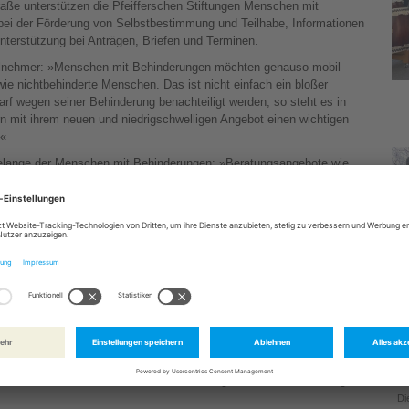
straße unterstützen die Pfeifferschen Stiftungen Menschen mit
bei der Förderung von Selbstbestimmung und Teilhabe, Informationen
terstützung bei Anträgen, Briefen und Terminen.
eilnehmer: »Menschen mit Behinderungen möchten genauso mobil
wie nichtbehinderte Menschen. Das ist nicht einfach ein bloßer
f wegen seiner Behinderung benachteiligt werden, so steht es in
rn mit ihrem neuen und niedrigschwelligen Angebot einen wichtigen
.«
 Belange der Menschen mit Behinderungen: »Beratungsangebote wie
rücken zur Gewährleistung von Teilhabe am Leben, in all seiner
benötigen wir im Land, sie bereichern die Beratungslandschaft. Wir
 Menschen mit Behinderungen und zur Gewährleistung von
tanden werden. Die Stärkung des rechtssicheren Handelns gibt
icht. Denn Recht zu haben ist nicht immer gleichbedeutend damit,
fnung im zeitlichen Zusammenhang mit dem am 05.05.2022
ung von Menschen mit Behinderungen und den aktuellen Magdeburger
.«
tungen, hebt die Bedeutung der neuen Beratungsstelle hervor: »Die
120 Jahren für die Unterstützung von Menschen mit Behinderungen in
ieten wir im Zentrum der Stadt eine weitere Anlaufstelle für
 Behörden erhalten. Es ersetzt nicht die regulären Rechtsberatungen,
Di