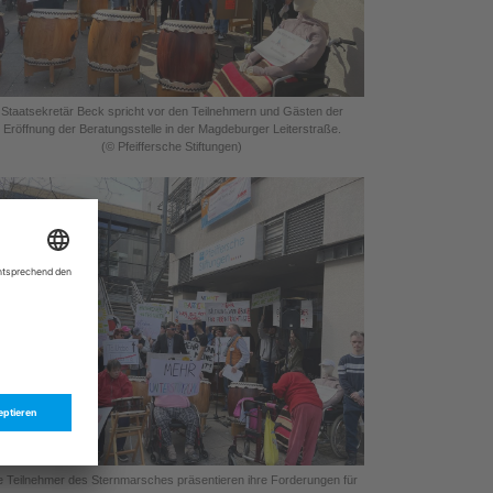
Staatsekretär Beck spricht vor den Teilnehmern und Gästen der
Eröffnung der Beratungsstelle in der Magdeburger Leiterstraße.
(© Pfeiffersche Stiftungen)
e Teilnehmer des Sternmarsches präsentieren ihre Forderungen für