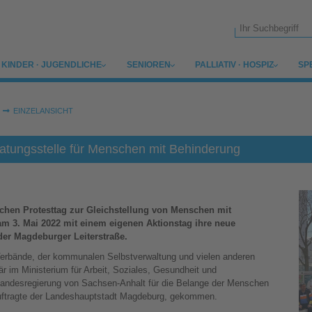
Suchformular
SUBMENU FOR
SUBMENU FOR
SUBMENU FOR
SU
KINDER · JUGENDLICHE
SENIOREN
PALLIATIV · HOSPIZ
SP
EINZELANSICHT
ratungsstelle für Menschen mit Behinderung
hen Protesttag zur Gleichstellung von Menschen mit
 am 3. Mai 2022 mit einem eigenen Aktionstag ihre neue
er Magdeburger Leiterstraße.
Verbände, der kommunalen Selbstverwaltung und vielen anderen
 im Ministerium für Arbeit, Soziales, Gesundheit und
r Landesregierung von Sachsen-Anhalt für die Belange der Menschen
uftragte der Landeshauptstadt Magdeburg, gekommen.