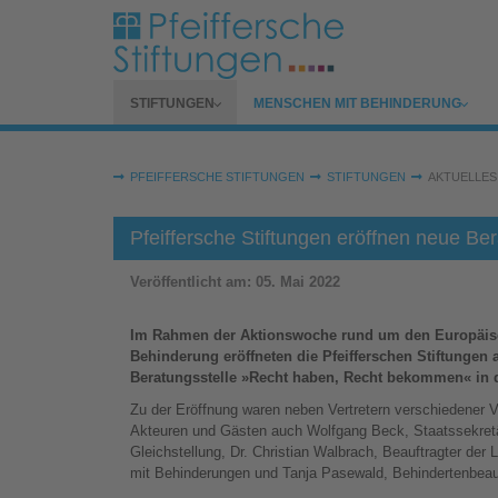
Zum Hauptinhalt springen
SUBMENU FOR
SUBMENU FOR
STIFTUNGEN
MENSCHEN MIT BEHINDERUNG
Sie sind hier:
PFEIFFERSCHE STIFTUNGEN
STIFTUNGEN
AKTUELLES
Pfeiffersche Stiftungen eröffnen neue Be
Veröffentlicht am:
05. Mai 2022
Im Rahmen der Aktionswoche rund um den Europäisc
Behinderung eröffneten die Pfeifferschen Stiftungen
Beratungsstelle »Recht haben, Recht bekommen« in d
Zu der Eröffnung waren neben Vertretern verschiedener 
Akteuren und Gästen auch Wolfgang Beck, Staatssekretär
Gleichstellung, Dr. Christian Walbrach, Beauftragter de
mit Behinderungen und Tanja Pasewald, Behindertenbea