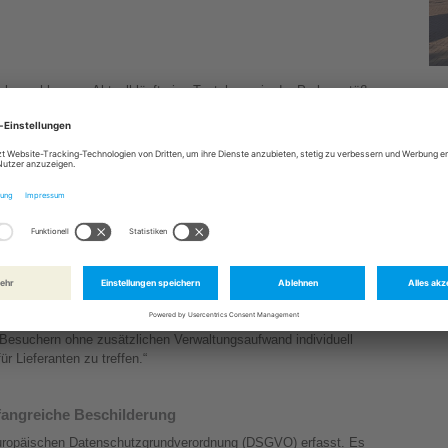
bgeschlossen. Aktuell läuft eine Testphase, in der Parkverstöße
ht beginnt wieder am 1. September 2025.
Zur
zahlung ist flexibel möglich:
er Apple und Google Pay.
 24 Stunden nach Ausfahrt.
n Verkehrsfluss, reduziert Wartezeiten zu Stoßzeiten und leistet so
 ist es im Betrieb weniger anfällig für Störungen als ein
hen Stiftungen, betont die Vorteile: „Das neue Parksystem ist nicht
erfreundlicher für die Parkenden. Es ermöglicht uns,
 Besuchern ohne zusätzlichen Verwaltungsaufwand individuell
r Lieferanten zu treffen.“
angreiche Beschilderung
Europäischen Datenschutzgrundverordnung (DSGVO) erfasst. Es