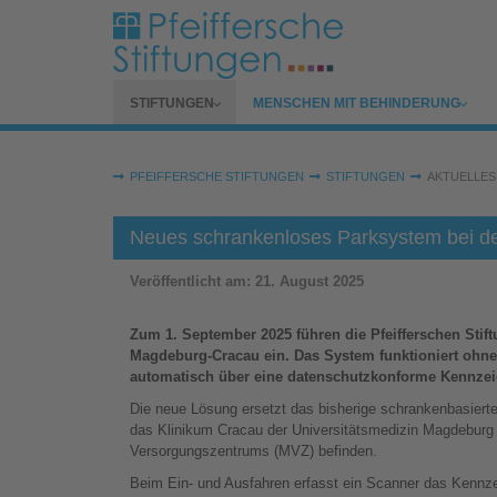
Zum Hauptinhalt springen
SUBMENU FOR
SUBMENU FOR
STIFTUNGEN
MENSCHEN MIT BEHINDERUNG
Sie sind hier:
PFEIFFERSCHE STIFTUNGEN
STIFTUNGEN
AKTUELLES
Neues schrankenloses Parksystem bei den
Veröffentlicht am:
21. August 2025
Zum 1. September 2025 führen die Pfeifferschen Stif
Magdeburg-Cracau ein. Das System funktioniert ohne
automatisch über eine datenschutzkonforme Kennzeic
Die neue Lösung ersetzt das bisherige schrankenbasier
das Klinikum Cracau der Universitätsmedizin Magdeburg
Versorgungszentrums (MVZ) befinden.
Beim Ein- und Ausfahren erfasst ein Scanner das Kennz