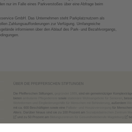
den nur im Falle eines Parkverstoßes über eine Abfrage beim
kservice GmbH. Das Unternehmen steht Parkplatznutzern als
ellen Zahlungsaufforderungen zur Verfügung. Umfangreiche
sgelände informieren über den Ablauf des Park- und Bezahlvorgangs,
edingungen.
ÜBER DIE PFEIFFERSCHEN STIFTUNGEN
Die Pfeifferschen Stiftungen,
gegründet 1889
, sind ein gemeinnütziger Komplexträg
bieten
ambulante Pflegedienste
sowie
stationäre Wohnangebote für Senioren
, beso
Wohnformen und Eingliederungshilfe für Menschen mit Behinderung
, außerdem
Wer
mit ca. 600 Beschäftigten sowie eine
Palliativ- und Hospizversorgung
für Menschen
Alters. Darüber hinaus sind sie zu 100 Prozent am
Sozialpädiatrischen Zentrum M
und zu 50 Prozent am
Bildungszentrum für Gesundheitsberufe Magdeburg
bet
www.pfeiffersche-stiftungen.de