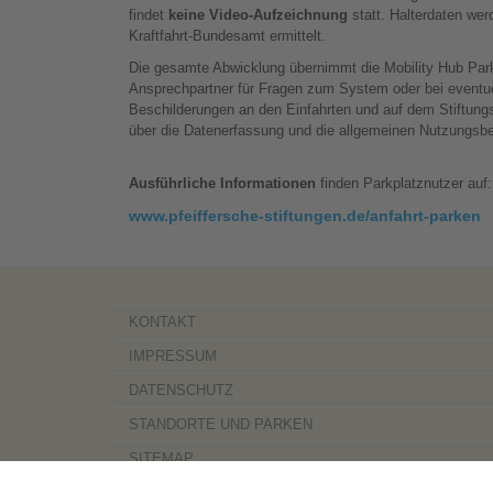
findet
keine Video-Aufzeichnung
statt. Halterdaten wer
Kraftfahrt-Bundesamt ermittelt.
Die gesamte Abwicklung übernimmt die Mobility Hub Par
Ansprechpartner für Fragen zum System oder bei eventu
Beschilderungen an den Einfahrten und auf dem Stiftung
über die Datenerfassung und die allgemeinen Nutzungsb
Ausführliche Informationen
finden Parkplatznutzer auf:
www.pfeiffersche-stiftungen.de/anfahrt-parken
KONTAKT
IMPRESSUM
DATENSCHUTZ
STANDORTE UND PARKEN
SITEMAP