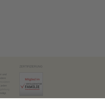
ZERTIFIZIERUNG
er und
ndere
kstätten
 jeden
agdeburg
eiligt.
FOLGEN SIE UNS AUF: