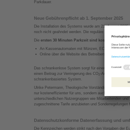
Parkdauer.
Neue Gebührenpflicht ab 1. September 2025
Die Installation des Systems wurde am 21. August 2025 a
noch nicht geahndet werden. Die reguläre Gebührenpflic
Die
ersten 30 Minuten Parkzeit sind kostenlos
. Die Be
An Kassenautomaten mit Münzen, EC-/Kreditkarte od
Online über die Website des Betreibers, sogar bis zu
Das schrankenlose System sorgt für einen reibungslosere
einen Beitrag zur Verringerung des CO
-Ausstoßes. Zudem
2
schrankenbasiertes System.
Ulrike Petermann, Theologische Vorständin der Pfeiffersc
nur kosteneffizienter für uns, sondern auch deutlich nutz
unterschiedlichen Nutzergruppen wie Mitarbeitenden und
zugeschnittene Tarife anzubieten und Sonderregelungen fü
Datenschutzkonforme Datenerfassung und umf
Die Kennzeichen werden strikt nach den Vorgaben der 