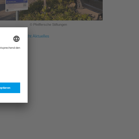
© Pfeiffersche Stiftungen
ück zur Übersicht Aktuelles