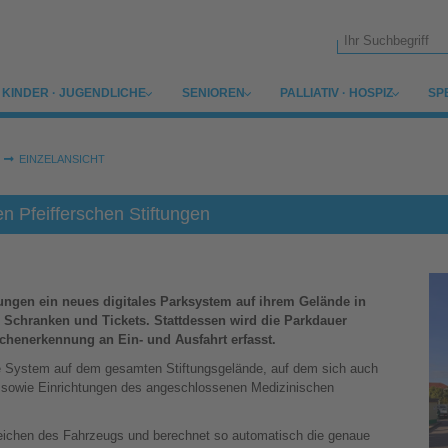
Suchformular
SUBMENU FOR
SUBMENU FOR
SUBMENU FOR
SU
KINDER · JUGENDLICHE
SENIOREN
PALLIATIV · HOSPIZ
SP
EINZELANSICHT
 Pfeifferschen Stiftungen
tungen ein neues digitales Parksystem auf ihrem Gelände in
 Schranken und Tickets. Stattdessen wird die Parkdauer
henerkennung an Ein- und Ausfahrt erfasst.
te System auf dem gesamten Stiftungsgelände, auf dem sich auch
 sowie Einrichtungen des angeschlossenen Medizinischen
eichen des Fahrzeugs und berechnet so automatisch die genaue