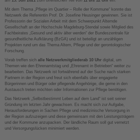
am
13. Juli 2021
zum öffentlichen Teil von
11 bis 12 Uhr
ein.
Mit dem Thema „Pflege im Quartier – Rolle der Kommune“ konnte das
Netzwerk die Referentin Prof. Dr. Josefine Heusinger gewinnen. Sie ist
Professorin der Sozialen Arbeit mit dem Schwerpunkt Alternde
Gesellschaft an der Hochschule Magdeburg-Stendal sowie Mitglied des
Fachbeirates „Gesund und aktiv älter werden“ der Bundeszentrale für
gesundheitliche Aufklärung (BzGA) und ist beteiligt an unzähligen
Projekten rund um das Thema Altern, Pflege und der gerontologischer
Forschung.
Vorab treffen sich
alle Netzwerkmitglieder
ab 10 Uhr
digital, um
Themen wie den Ehrenamtstag und „Ehrenamt in Betrieben“ weiter zu
bearbeiten. Das Netzwerk ist fortwährend auf der Suche nach starken
Partnern in der Region und freut sich ebenfalls über engagierte
Bürgerinnen und Bürger oder pflegende Angehörige, die gerne in den
Austausch treten möchten oder Informationen zur Pflege benötigen.
Das Netzwerk „Selbstbestimmt Leben auf dem Land“ ist seit seiner
Gründung im letzten Jahr gewachsen. Es macht sich zur Aufgabe,
Herausforderungen in Sachen Pflege und medizinische Versorgung in
der Region aufzuzeigen und diese gemeinsam mit den Leistungsträgern
und der Kommune anzupacken. Der ländliche Raum soll gut vernetzt
und Versorgungslücken minimiert werden.