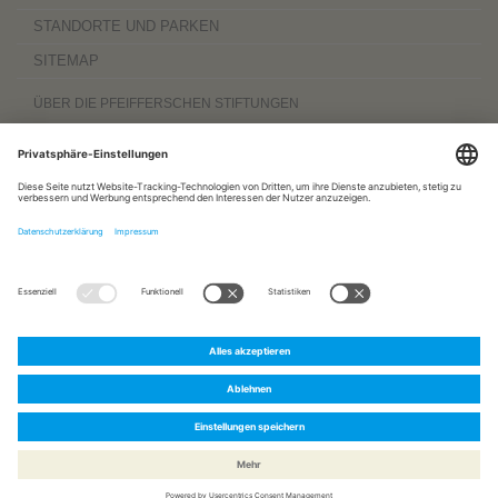
STANDORTE UND PARKEN
SITEMAP
ÜBER DIE PFEIFFERSCHEN STIFTUNGEN
Die Pfeifferschen Stiftungen,
gegründet 1889
, sind ein gemeinnütziger
Komplexträger und bieten
ambulante Pflegedienste
sowie
stationäre
Wohnangebote für Senioren
, besondere
Wohnformen und Eingliederungshilfe für
Menschen mit Behinderung
, außerdem
Werkstätten
mit ca. 600 Beschäftigten
sowie eine
Palliativ- und Hospizversorgung
für Menschen jeden Alters. Darüber
hinaus sind sie zu 100 Prozent am
Sozialpädiatrischen Zentrum Magdeburg
und zu 50 Prozent am
Bildungszentrum für Gesundheitsberufe Magdeburg
beteiligt.
www.pfeiffersche-stiftungen.de
ZERTIFIZIERUNG
FOLGEN SIE UNS AUF:
Pfeiffersche
Pfeiffersche
Pfeiffersche
Stiftungen
Stiftungen
Stiftungen
auf
bei
bei