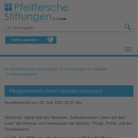
Zum Hauptinhalt springen
Suchformular
Sie sind hier:
PFEIFFERSCHE STIFTUNGEN
STIFTUNGEN
TERMINE
EINZELANSICHT
Pflegenetzwerk startet nächsten Austausch
Veröffentlicht am:
05. Juli 2021 12:37 Uhr
Nochmals digital lädt das Netzwerk „Selbstbestimmt Leben auf dem
Land“ alle Akteure und Interessierte der Medizin, Pflege, Politik und des
Sozialwesens