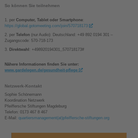
So können Sie teilnehmen
1. per
Computer, Tablet oder Smartphone
:
https://global.gotomeeting.com/join/570718173
2. per
Telefo
n
(nur Audio): Deutschland: +49 892 0194 301 –
Zugangscode: 570-718-173
3.
Direktwahl
: +498920194301,,570718173#
Nähere Informationen finden Sie unter:
www.gardelegen.de/gesundheit-pflege
Netzwerk-Kontakt
Sophie Schönemann
Koordination Netzwerk
Pfeiffersche Stiftungen Magdeburg
Telefon: 0173 467 8 467
E-Mail:
quartiersmanagement(at)pfeiffersche-stiftungen.org