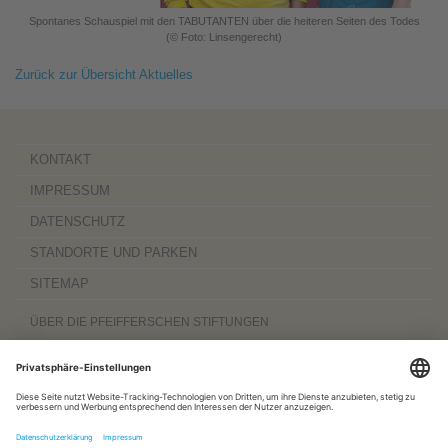
Spontanes Schauspiel mit den TABUTANTEN über die heiteren Seiten des Todes
(© Foto: Linsengerecht)
Zurück zur Übersicht Aktuelles
KONTAKT
IMPRESSUM
DATENSCHUTZ
STANDORTE UND PARKEN
SITEMAP
ÜBER DIE PFEIFFERSCHEN STIFTUNGEN
Die Pfeifferschen Stiftungen,
gegründet 1889
, sind ein gemeinnütziger
Komplexträger und bieten
ambulante Pflegedienste
sowie
stationäre
Wohnangebote für Senioren
, besondere
Wohnformen und Eingliederungshilfe für
Menschen mit Behinderung
, außerdem
Werkstätten
mit ca. 600 Beschäftigten
sowie eine
Palliativ- und Hospizversorgung
für Menschen jeden Alters. Darüber
hinaus sind sie zu 100 Prozent am
Sozialpädiatrischen Zentrum Magdeburg