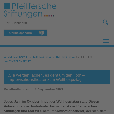
Zum Hauptinhalt springen
Suchformular
Sie sind hier:
PFEIFFERSCHE STIFTUNGEN
STIFTUNGEN
AKTUELLES
EINZELANSICHT
„Sie werden lachen, es geht um den Tod“ –
Improvisationstheater zum Welthospiztag
Veröffentlicht am:
07. September 2021
Jedes Jahr im Oktober findet der Welthospiztag statt. Diesen
Anlass nutzt der Ambulante Hospizdienst der Pfeifferschen
Stiftungen und lädt zu einem Improvisationsabend, der sich dem