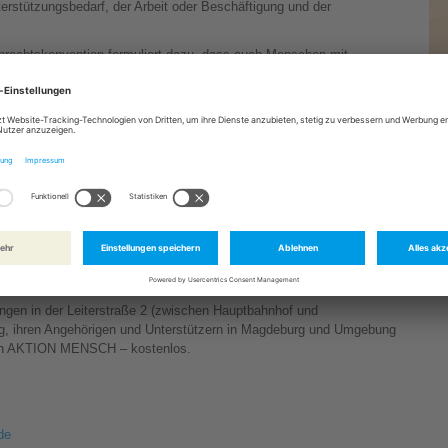
rstützungsbedarf, der Arbeit oder Beschäftigung und der
nrechtskonvention formuliert dazu, dass auch Menschen mit
t selbst zu wählen und zu entscheiden, wo und mit wem sie leben
B
formen („Heimen“) zu leben.
Zur
en gestalten
fassend informiert ist? Dazu haben die Wohnberater Christopher
n“ (
Schreibweise Leichte Sprache
) und die „Wohnkiste“ entwickelt –
d gestalten lassen.
n erfasst und in das Konzept eingearbeitet. So entsteht Schritt
ituation – ob in einer selbst angemieteten Wohnung mit Unterstützung
ppe oder auf dem Stiftungsgelände in Magdeburg Cracau.
ungen in der Leiterstraße 2 (zwischen Hauptbahnhof und
g, ihren Angehörigen und Unterstützern in Magdeburg und Umgebung
urch AKTION MENSCH – kostenlos.
de