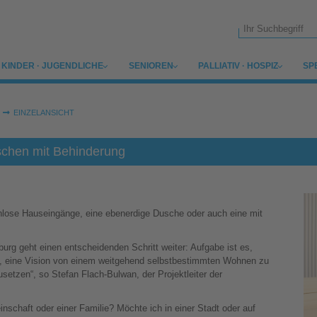
Suchformular
SUBMENU FOR
SUBMENU FOR
SUBMENU FOR
SU
KINDER · JUGENDLICHE
SENIOREN
PALLIATIV · HOSPIZ
SP
EINZELANSICHT
chen mit Behinderung
lose Hauseingänge, eine ebenerdige Dusche oder auch eine mit
urg geht einen entscheidenden Schritt weiter: Aufgabe ist es,
n, eine Vision von einem weitgehend selbstbestimmten Wohnen zu
setzen“, so Stefan Flach-Bulwan, der Projektleiter der
inschaft oder einer Familie? Möchte ich in einer Stadt oder auf