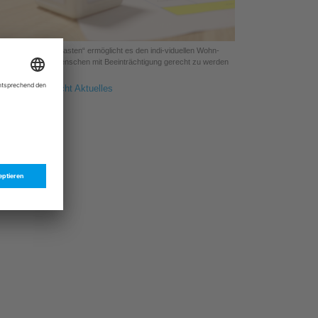
Der „Wohn·bau·kasten“ ermöglicht es den indi-viduellen Wohn-
edürfnissen der Menschen mit Beeinträchtigung gerecht zu werden
ück zur Übersicht Aktuelles