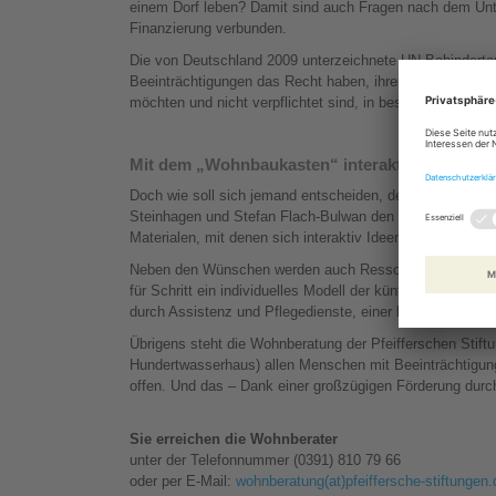
einem Dorf leben? Damit sind auch Fragen nach dem Unte
Finanzierung verbunden.
Die von Deutschland 2009 unterzeichnete UN-Behinderte
Beeinträchtigungen das Recht haben, ihren Aufenthaltsor
möchten und nicht verpflichtet sind, in besonderen Wohn
Mit dem „Wohnbaukasten“ interaktiv Wohn-Ide
Doch wie soll sich jemand entscheiden, der gar nicht um
Steinhagen und Stefan Flach-Bulwan den „Wohnbaukaste
Materialen, mit denen sich interaktiv Ideen entwickeln un
Neben den Wünschen werden auch Ressourcen und Barriere
für Schritt ein individuelles Modell der künftigen Wohns
durch Assistenz und Pflegedienste, einer betreuten Gru
Übrigens steht die Wohnberatung der Pfeifferschen Stift
Hundertwasserhaus) allen Menschen mit Beeinträchtigun
offen. Und das – Dank einer großzügigen Förderung d
Sie erreichen die Wohnberater
unter der Telefonnummer (0391) 810 79 66
oder per E-Mail:
wohnberatung(at)pfeiffersche-stiftungen.