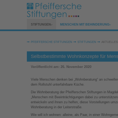
Zum Hauptinhalt springen
SUBMENU FOR
SUBMENU FOR
STIFTUNGEN
MENSCHEN MIT BEHINDERUNG
Sie sind hier:
PFEIFFERSCHE STIFTUNGEN
STIFTUNGEN
AKTUELLES
Selbstbestimmte Wohnkonzepte für Mens
Veröffentlicht am:
26. November 2020
Viele Menschen denken bei „Wohnberatung“ an schwellen
dem Rollstuhl unterfahrbare Küche.
Die Wohnberatung der Pfeifferschen Stiftungen in Magdeb
„Menschen mit Beeinträchtigungen dabei zu unterstütze
entwickeln und ihnen zu helfen, diese Vorstellungen umzu
Wohnberatung in der Leiterstraße.
Wie will ich wohnen: alleine, als Paar, in einer Wohngeme