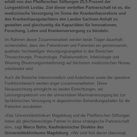
erhält von den Pfeifferschen Stiftungen 25,5 Prozent der
Lungenklinik Lostau. Ziel dieser vertieften Partnerschaft ist es, die
medizinische Versorgung im Sinne der Krankenhausreform und
des Krankenhausgutachtens des Landes Sachsen-Anhalt zu
gestalten und gleichzeitig die Kapazitäten für Innovationen,
Forschung, Lehre und Krankenversorgung zu bündeln.
Im Rahmen dieser Zusammenarbeit werden beide Träger dauerhaft
sicherstellen, dass den Patientinnen und Patienten ein gemeinsames,
qualitativ hochwertiges Versorgungsangebot in den Bereichen
Thoraxchirurgie, Pneumologie, Palliativmedizin, Infektiologie und
Weaning (Beatmungsentwöhnung) auf höchstem medizinischen Niveau
unterbreitet wird.
Auch die Bereiche Intensivmedizin und Anästhesie sowie der operative
Funktionsbereich werden enger zusammenarbeiten. Diese
Neuausrichtung ermöglicht es beiden Einrichtungen, ein
Leistungsspektrum von der universitären Maximalversorgung bis zur
fachklinischen Versorgung in abgestimmten Behandlungspfaden für die
Patienten anzubieten.
»Das Universitätsklinikum Magdeburg und die Pfeifferschen Stiftungen
treten als gleichberechtigte Partner in diese strategische Partnerschaft
ein«, sagt
Marco Bohn, Kaufmännischer Direktor des
Universitätsklinikums Magdeburg
. »Wir sind fest davon überzeugt,