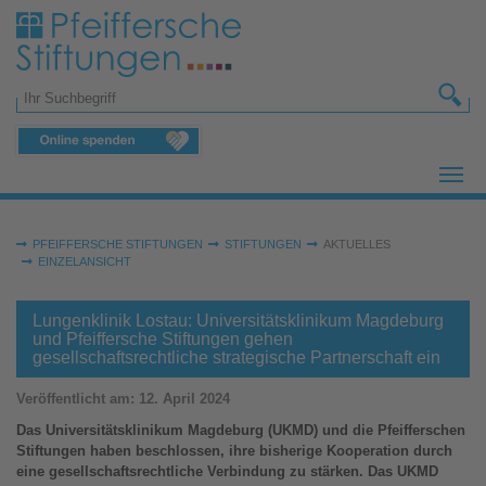
Zum Hauptinhalt springen
Suchformular
Sie sind hier:
PFEIFFERSCHE STIFTUNGEN
STIFTUNGEN
AKTUELLES
EINZELANSICHT
Lungenklinik Lostau: Universitätsklinikum Magdeburg
und Pfeiffersche Stiftungen gehen
gesellschaftsrechtliche strategische Partnerschaft ein
Veröffentlicht am:
12. April 2024
Das Universitätsklinikum Magdeburg (UKMD) und die Pfeifferschen
Stiftungen haben beschlossen, ihre bisherige Kooperation durch
eine gesellschaftsrechtliche Verbindung zu stärken. Das UKMD