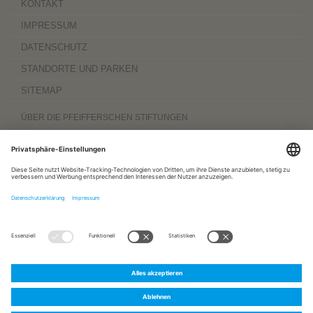
KONTAKT
IMPRESSUM
DATENSCHUTZ
STANDORTE UND PARKEN
SITEMAP
ÜBER DIE PFEIFFERSCHEN STIFTUNGEN
Die Pfeifferschen Stiftungen,
gegründet 1889
, sind ein gemeinnütziger
Komplexträger und bieten
ambulante Pflegedienste
sowie
stationäre
Wohnangebote für Senioren
, besondere
Wohnformen und Eingliederungshilfe für
Menschen mit Behinderung
, außerdem
Werkstätten
mit ca. 600 Beschäftigten
sowie eine
Palliativ- und Hospizversorgung
für Menschen jeden Alters. Darüber
hinaus sind sie zu 100 Prozent am
Sozialpädiatrischen Zentrum Magdeburg
und zu 50 Prozent am
Bildungszentrum für Gesundheitsberufe Magdeburg
beteiligt.
www.pfeiffersche-stiftungen.de
ZERTIFIZIERUNG
FOLGEN SIE UNS AUF:
Pfeiffersche
Pfeiffersche
Pfeiffersche