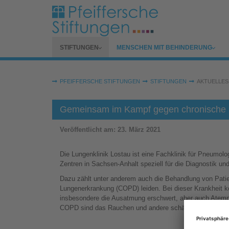
Zum Hauptinhalt springen
SUBMENU FOR
SUBMENU FOR
STIFTUNGEN
MENSCHEN MIT BEHINDERUNG
Sie sind hier:
PFEIFFERSCHE STIFTUNGEN
STIFTUNGEN
AKTUELLES
Gemeinsam im Kampf gegen chronische
Veröffentlicht am:
23. März 2021
Die Lungenklinik Lostau ist eine Fachklinik für Pneumolo
Zentren in Sachsen-Anhalt speziell für die Diagnostik u
Dazu zählt unter anderem auch die Behandlung von Patie
Lungenerkrankung (COPD) leiden. Bei dieser Krankheit 
insbesondere die Ausatmung erschwert, aber auch Atemno
COPD sind das Rauchen und andere schädliche Umwelte