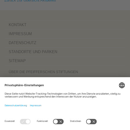
Zurück zur Übersicht Aktuelles
KONTAKT
IMPRESSUM
DATENSCHUTZ
STANDORTE UND PARKEN
SITEMAP
ÜBER DIE PFEIFFERSCHEN STIFTUNGEN
Die Pfeifferschen Stiftungen,
gegründet 1889
, sind ein gemeinnütziger
Komplexträger und bieten
ambulante Pflegedienste
sowie
stationäre
Wohnangebote für Senioren
, besondere
Wohnformen und Eingliederungshilfe für
Menschen mit Behinderung
, außerdem
Werkstätten
mit ca. 600 Beschäftigten
sowie eine
Palliativ- und Hospizversorgung
für Menschen jeden Alters. Darüber
hinaus sind sie zu 100 Prozent am
Sozialpädiatrischen Zentrum Magdeburg
und zu 50 Prozent am
Bildungszentrum für Gesundheitsberufe Magdeburg
beteiligt.
www.pfeiffersche-stiftungen.de