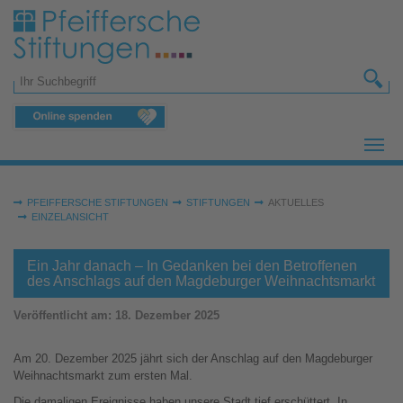
Zum Hauptinhalt springen
Suchformular
Sie sind hier:
PFEIFFERSCHE STIFTUNGEN
STIFTUNGEN
AKTUELLES
EINZELANSICHT
Ein Jahr danach – In Gedanken bei den Betroffenen
des Anschlags auf den Magdeburger Weihnachtsmarkt
Veröffentlicht am:
18. Dezember 2025
Am 20. Dezember 2025 jährt sich der Anschlag auf den Magdeburger
Weihnachtsmarkt zum ersten Mal.
Die damaligen Ereignisse haben unsere Stadt tief erschüttert. In