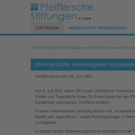
Zum Hauptinhalt springen
SUBMENU FOR
SUBMENU FOR
STIFTUNGEN
MENSCHEN MIT BEHINDERUNG
Sie sind hier:
PFEIFFERSCHE STIFTUNGEN
STIFTUNGEN
AKTUELLES
Ehrenamtliche Sterbebegleiter ausgebilde
Veröffentlicht am:
09. Juli 2021
Am 4. Juli 2021 haben 19 Frauen und Männer Vorbereitung
Kinder und Jugendliche sowie für Erwachsene bei den Pf
bundesweit anerkanntes Zertifikat erhalten.
In einer vorbereitenden Schulung lernten sie, schwerstk
Kinder und Jugendliche – sowie ihre Angehörigen in ihr
zu begleiten.
In diesen beiden Vorbereitungskursen machten sich di