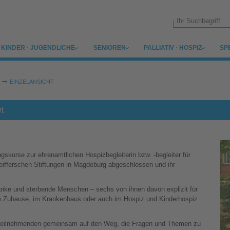
Suchformular
SUBMENU FOR
SUBMENU FOR
SUBMENU FOR
SU
KINDER · JUGENDLICHE
SENIOREN
PALLIATIV · HOSPIZ
SP
EINZELANSICHT
t
skurse zur ehrenamtlichen Hospizbegleiterin bzw. -begleiter für
eifferschen Stiftungen in Magdeburg abgeschlossen und ihr
ranke und sterbende Menschen – sechs von ihnen davon explizit für
em Zuhause, im Krankenhaus oder auch im Hospiz und Kinderhospiz
e Teilnehmenden gemeinsam auf den Weg, die Fragen und Themen zu