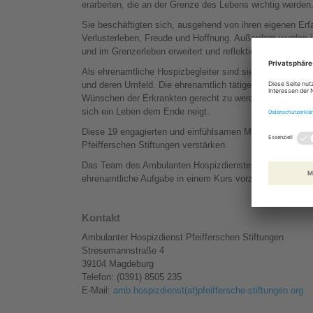
erarbeiten, die an der Grenze des Lebens wichtig werden
Sie beschäftigten sich, ausgehend von ihren eigenen Erf
Verlusterleben, Freude und Hoffnung. Außerdem wurden
und im Grenzerleben erweitert und reflektiert.
Als ehrenamtliche Hospizbegleiter sind sie gut vorberei
und deren Umfeld. Die ehrenamtlich tätigen Hospizbegleit
Wünschen der Erkrankten gerecht zu werden. Sie haben 
sich ein Leben dem Ende neigt.
Diese 19 engagierten und einfühlsamen Menschen werde
Pfeifferschen Stiftungen verstärken.
Das Team des Ambulanten Hospizdienstes der Pfeiffersche
ehrenamtliche Aufgabe in einem Kurs vorzubereiten.
Kontakt
Ambulanter Hospizdienst Pfeifferschen Stiftungen
Stresemannstraße 4
39104 Magdeburg
Telefon: (0391) 8505 235
E-Mail:
amb.hospizdienst(at)pfeiffersche-stiftungen.org