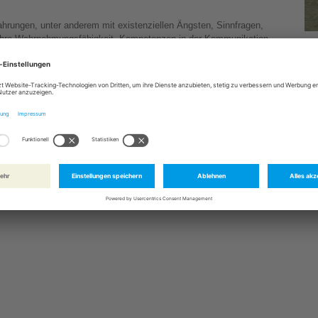
.
ahrungen, unter anderem mit existenziellen Ängsten, Sinnfragen,
 ihre Wahrnehmungsfähigkeit, Kompetenzen in der Kommunikation
Zur
tet auf den Kontakt mit Menschen, die am Ende ihres Lebens stehen
er bringen Zeit mit, die es braucht, um den Bedürfnissen und
ein Ohr und Herz für Dinge, die manchmal besprochen werden, wenn
n nun das Team der Ehrenamtlichen im ambulanten Hospizdienst der
n Stiftungen bietet regelmäßig die Möglichkeit an, sich auf diese