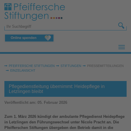
Zum Hauptinhalt springen
Suchformular
Sie sind hier:
PFEIFFERSCHE STIFTUNGEN
STIFTUNGEN
PRESSEMITTEILUNGEN
EINZELANSICHT
Pflegedienstleitung übernimmt: Heidepflege in
Letzlingen bleibt
Veröffentlicht am:
05. Februar 2026
Zum 1. März 2026 kündigt der ambulante Pflegedienst Heidepflege
in Letzlingen den Führungswechsel unter Nicole Pracht an. Die
Pfeifferschen Stiftungen übergeben den Betrieb damit in die