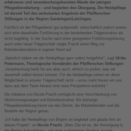
erfahrenen und verantwortungsbereiten Hände der jetzigen
Pflegedienstleitung – und begleiten den Übergang. Die Heidepflege
ist derzeit Teil des ambulanten Angebots der Pfeifferschen
Stiftungen in der Region Gardelegen/Letzlingen.
Fachlich ist der Pflegedienst gut aufgestellt, wirtschaftlich jedoch erwies
sich eine dauerhafte Fortführung in der bestehenden Trägerstruktur als
nicht tragfähig. In der Suche nach einer geeigneten Fortführungslösung
auch unter neuer Trägerschaft zeigte Pracht einen Weg zur
Betriebsübernahme in eigener Hand auf.
„Natürlich hätten wir die Heidepflege gern selbst fortgeführt“, sagt
Ulrike
Petermann, Theologische Vorständin der Pfeifferschen Stiftungen
.
„Verantwortung heißt für uns aber auch, ehrlich zu prüfen, was wir
dauerhaft selbst leisten können. Für die Heidepflege sehen wir diese
Möglichkeit in unserer Trägerschaft nicht – umso mehr freuen wir uns,
dass aus dem Team heraus eine neue Perspektive entsteht.“
Die Initiative von Nicole Pracht ermöglicht eine Verschlankung von
Abstimmungswegen und Betriebsstruktur. Als bisherige
Pflegedienstleitung kennt sie den Dienst, die Mitarbeitenden und die
Bedarfe der Region genau.
„Ich habe die Heidepflege von Beginn an begleitet und glaube fest an
dieses Projekt“, so
Nicole Pracht
. „Mein Ziel ist es, die Versorgung in
der Region fortzuführen – mit einer schlankeren Struktur, kurzen