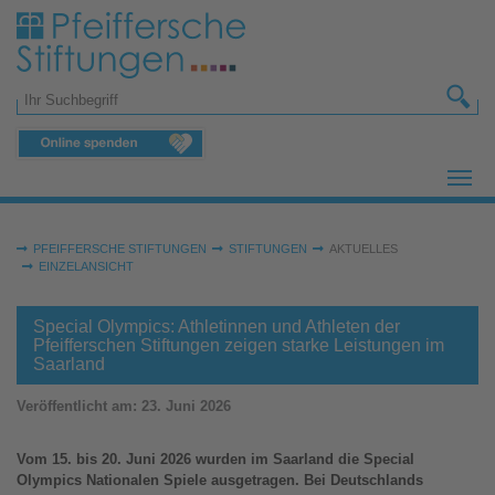
Zum Hauptinhalt springen
Suchformular
Sie sind hier:
PFEIFFERSCHE STIFTUNGEN
STIFTUNGEN
AKTUELLES
EINZELANSICHT
Special Olympics: Athletinnen und Athleten der
Pfeifferschen Stiftungen zeigen starke Leistungen im
Saarland
Veröffentlicht am:
23. Juni 2026
Vom 15. bis 20. Juni 2026 wurden im Saarland die Special
Olympics Nationalen Spiele ausgetragen. Bei Deutschlands