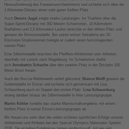
Herausforderung des Freiwasserschwimmens und sicherte sich über die
1-Kilometer-Distanz einen sehr guten fünften Platz.
Auch
Dennis Jugel
zeigte starke Leistungen. Im Triathlon über die
Super-Sprint-Distanz mit 350 Metern Schwimmen, 10 Kilometern
Radfahren und 2,5 Kilometern Laufen erreichte er den dritten Platz und
gewann die Bronzemedaille. Bei seiner ersten Teilnahme am 25-
Kilometer-Straßenrennen belegte er zudem einen hervorragenden
vierten Platz.
Eine Silbermedaille brachten die Pfeiffers-Athletinnen und -Athleten
ebenfalls mit zurück nach Magdeburg: Im Schwimmen durfte
sich
Annekatrin Schache
über den zweiten Platz in der Disziplin 100
Meter Brust freuen.
Auch der Boccia-Wettbewerb verlief glänzend:
Bianca Wolff
gewann die
Goldmedaille im Einzel und sicherte sich gemeinsam mit Lisa
Schaumburg auch im Doppel den ersten Platz.
Lisa Schaumburg
errang darüber hinaus die Silbermedaille in ihrer Leistungsgruppe.
Martin Köhler
rundete das starke Mannschaftsergebnis mit einem
fünften Platz in seiner Einzel-Leistungsgruppe ab.
Wir freuen uns sehr über die vielen schönen sportlichen Erfolge unserer
Athletinnen und Athleten bei den Special Olympics Nationalen Spielen
2026. Die erzielten Ergebnisse zeigen eindrucksvoll, mit wie viel