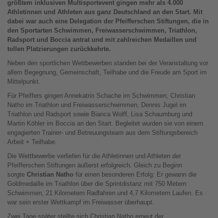
größtem inklusiven Multisportevent gingen mehr als 4.000
Athletinnen und Athleten aus ganz Deutschland an den Start. Mit
dabei war auch eine Delegation der Pfeifferschen Stiftungen, die in
den Sportarten Schwimmen, Freiwasserschwimmen, Triathlon,
Radsport und Boccia antrat und mit zahlreichen Medaillen und
tollen Platzierungen zurückkehrte.
Neben den sportlichen Wettbewerben standen bei der Veranstaltung vor
allem Begegnung, Gemeinschaft, Teilhabe und die Freude am Sport im
Mittelpunkt.
Für Pfeiffers gingen Annekatrin Schache im Schwimmen, Christian
Natho im Triathlon und Freiwasserschwimmen, Dennis Jugel im
Triathlon und Radsport sowie Bianca Wolff, Lisa Schaumburg und
Martin Köhler im Boccia an den Start. Begleitet wurden sie von einem
engagierten Trainer- und Betreuungsteam aus dem Stiftungsbereich
Arbeit + Teilhabe.
Die Wettbewerbe verliefen für die Athletinnen und Athleten der
Pfeifferschen Stiftungen äußerst erfolgreich. Gleich zu Beginn
sorgte
Christian Natho
für einen besonderen Erfolg: Er gewann die
Goldmedaille im Triathlon über die Sprintdistanz mit 750 Metern
Schwimmen, 21 Kilometern Radfahren und 4,7 Kilometern Laufen. Es
war sein erster Wettkampf im Freiwasser überhaupt.
Zwei Tage später stellte sich Christian Natho erneut der