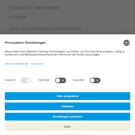
STANDORTE UND PARKEN
SITEMAP
ÜBER DIE PFEIFFERSCHEN STIFTUNGEN
Die Pfeifferschen Stiftungen,
gegründet 1889
, sind ein gemeinnütziger
Komplexträger und bieten
ambulante Pflegedienste
sowie
stationäre
Wohnangebote für Senioren
, besondere
Wohnformen und Eingliederungshilfe für
Menschen mit Behinderung
, außerdem
Werkstätten
mit ca. 600 Beschäftigten
sowie eine
Palliativ- und Hospizversorgung
für Menschen jeden Alters. Darüber
hinaus sind sie zu 100 Prozent am
Sozialpädiatrischen Zentrum Magdeburg
und zu 50 Prozent am
Bildungszentrum für Gesundheitsberufe Magdeburg
beteiligt.
www.pfeiffersche-stiftungen.de
ZERTIFIZIERUNG
FOLGEN SIE UNS AUF:
Pfeiffersche
Pfeiffersche
Pfeiffersche
Stiftungen
Stiftungen
Stiftungen
auf
bei
bei