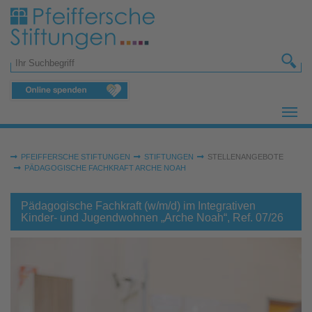
Zum Hauptinhalt springen
Suchformular
Sie sind hier:
PFEIFFERSCHE STIFTUNGEN
STIFTUNGEN
STELLENANGEBOTE
PÄDAGOGISCHE FACHKRAFT ARCHE NOAH
Pädagogische Fachkraft (w/m/d) im Integrativen
Kinder- und Jugendwohnen „Arche Noah“, Ref. 07/26