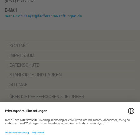
(0391) 8505 232
E-Mail
maria.schulze(at)pfeiffersche-stiftungen.de
KONTAKT
IMPRESSUM
DATENSCHUTZ
STANDORTE UND PARKEN
SITEMAP
ÜBER DIE PFEIFFERSCHEN STIFTUNGEN
Die Pfeifferschen Stiftungen,
gegründet 1889
, sind ein gemeinnütziger
Komplexträger und bieten
ambulante Pflegedienste
sowie
stationäre
Wohnangebote für Senioren
, besondere
Wohnformen und Eingliederungshilfe für
Menschen mit Behinderung
, außerdem
Werkstätten
mit ca. 600 Beschäftigten
sowie eine
Palliativ- und Hospizversorgung
für Menschen jeden Alters. Darüber
hinaus sind sie zu 100 Prozent am
Sozialpädiatrischen Zentrum Magdeburg
und zu 50 Prozent am
Bildungszentrum für Gesundheitsberufe Magdeburg