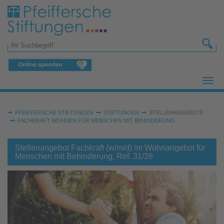
Zum Hauptinhalt springen
Suchformular
Sie sind hier:
PFEIFFERSCHE STIFTUNGEN
STIFTUNGEN
STELLENANGEBOTE
FACHKRAFT WOHNEN FÜR MENSCHEN MIT BEHINDERUNG
Stellenangebot Fachkraft (w/m/d) im Wohnangebot für
Menschen mit Behinderung, Ref. 31/26