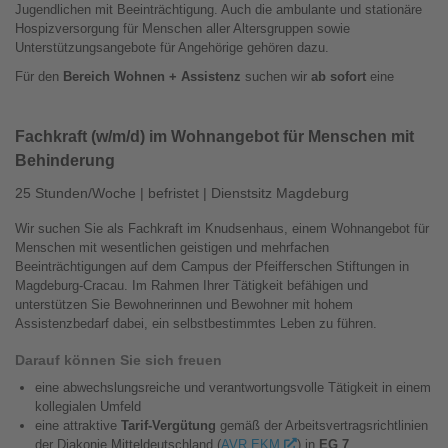
Jugendlichen mit Beeinträchtigung. Auch die ambulante und stationäre
Hospizversorgung für Menschen aller Altersgruppen sowie
Unterstützungsangebote für Angehörige gehören dazu.
Für den
Bereich Wohnen + Assistenz
suchen wir
ab sofort
eine
Fachkraft (w/m/d) im Wohnangebot für Menschen mit
Behinderung
25 Stunden/Woche | befristet | Dienstsitz Magdeburg
Wir suchen Sie als Fachkraft im Knudsenhaus, einem Wohnangebot für
Menschen mit wesentlichen geistigen und mehrfachen
Beeinträchtigungen auf dem Campus der Pfeifferschen Stiftungen in
Magdeburg-Cracau. Im Rahmen Ihrer Tätigkeit befähigen und
unterstützen Sie Bewohnerinnen und Bewohner mit hohem
Assistenzbedarf dabei, ein selbstbestimmtes Leben zu führen.
Darauf können Sie sich freuen
eine abwechslungsreiche und verantwortungsvolle Tätigkeit in einem
kollegialen Umfeld
eine attraktive
Tarif-Vergütung
gemäß der Arbeitsvertragsrichtlinien
der Diakonie Mitteldeutschland (
AVR EKM
) in
EG 7