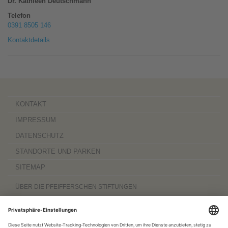
Dr. Kathleen Deutschmann
Telefon
0391 8505 146
Kontaktdetails
KONTAKT
IMPRESSUM
DATENSCHUTZ
STANDORTE UND PARKEN
SITEMAP
ÜBER DIE PFEIFFERSCHEN STIFTUNGEN
Die Pfeifferschen Stiftungen,
gegründet 1889
, sind ein gemeinnütziger
Komplexträger und bieten
ambulante Pflegedienste
sowie
stationäre
Wohnangebote für Senioren
, besondere
Wohnformen und Eingliederungshilfe für