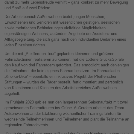
damit zu mehr Lebensfreude verhilft – ganz konkret zu mehr Bewegung
und Spaß auf zwei Rädern.
Der Arbeitsbereich Außenwohnen bietet jungen Menschen,
Erwachsenen und Senioren mit wesentlichen geistigen, seelischen
sowie mehrfachen Behinderungen vielfältige Möglichkeiten
eigenständigen Wohnens, außerdem Angebote der Assistenz und
Alltagsbegleitung, die sich ganz nach den individuellen Bedarfen eines
jeden Einzelnen richten.
Um die mit „Pfeiffers on Tour“ geplanten kleineren und größeren
Fahrradaktionen realisieren zu können, hat die Lotterie GlücksSpirale
den Kauf von drei Fahrrädern gefördert. Das ermöglicht auch denjenigen
die Teilnahme, die kein eigenes Fahrrad besitzen. Im Fahrradladen
„Knorke-Bike“ – ebenfalls ein inklusives Projekt der Pfeifferschen
Stiftungen – wurden die Räder bestellt, fertig montiert und persönlich
von Klientinnen und Klienten des Arbeitsbereiches Außenwohnen
abgeholt.
Im Frühjahr 2023 gab es nun den langersehnten Saisonauftakt mit zwei
gemeinsamen Fahrradtouren ins Grüne. Außerdem arbeitet das Team
Außenwohnen an der Etablierung wöchentlicher Trainingsfahrten für
wechselnde Teilnehmerinnen und Teilnehmer und plant die Teilnahme an
regionalen Fahrradevents.
„Durch die Einschränkungen während der Corona-Pandemie haben auch