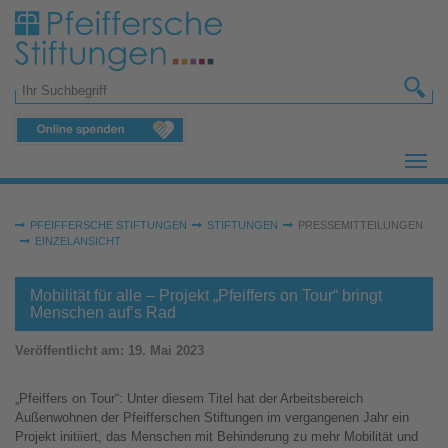
Zum Hauptinhalt springen
Suchformular
Sie sind hier:
PFEIFFERSCHE STIFTUNGEN
STIFTUNGEN
PRESSEMITTEILUNGEN
EINZELANSICHT
Mobilität für alle – Projekt „Pfeiffers on Tour“ bringt
Menschen auf’s Rad
Veröffentlicht am:
19. Mai 2023
„Pfeiffers on Tour“: Unter diesem Titel hat der Arbeitsbereich
Außenwohnen der Pfeifferschen Stiftungen im vergangenen Jahr ein
Projekt initiiert, das Menschen mit Behinderung zu mehr Mobilität und