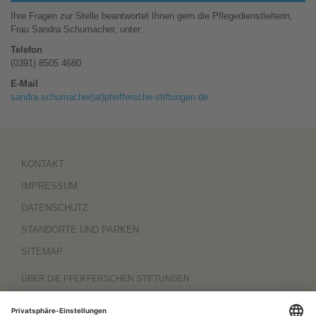
Ihre Fragen zur Stelle beantwortet Ihnen gern die Pflegedienstleiterin,
Frau Sandra Schumacher, unter:
Telefon
(0391) 8505 4680
E-Mail
sandra.schumacher(at)pfeiffersche-stiftungen.de
KONTAKT
IMPRESSUM
DATENSCHUTZ
STANDORTE UND PARKEN
SITEMAP
ÜBER DIE PFEIFFERSCHEN STIFTUNGEN
Die Pfeifferschen Stiftungen,
gegründet 1889
, sind ein gemeinnütziger
Komplexträger und bieten
ambulante Pflegedienste
sowie
stationäre