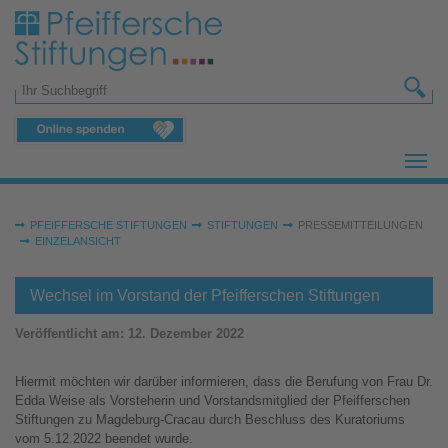
Zum Hauptinhalt springen
Suchformular
Sie sind hier:
PFEIFFERSCHE STIFTUNGEN
STIFTUNGEN
PRESSEMITTEILUNGEN
EINZELANSICHT
Wechsel im Vorstand der Pfeifferschen Stiftungen
Veröffentlicht am:
12. Dezember 2022
Hiermit möchten wir darüber informieren, dass die Berufung von Frau Dr.
Edda Weise als Vorsteherin und Vorstandsmitglied der Pfeifferschen
Stiftungen zu Magdeburg-Cracau durch Beschluss des Kuratoriums
vom 5.12.2022 beendet wurde.