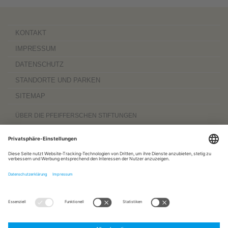
KONTAKT
IMPRESSUM
DATENSCHUTZ
STANDORTE UND PARKEN
SITEMAP
ÜBER DIE PFEIFFERSCHEN STIFTUNGEN
Die Pfeifferschen Stiftungen,
gegründet 1889
, sind ein gemeinnütziger
Komplexträger und bieten
ambulante Pflegedienste
sowie
stationäre
Wohnangebote für Senioren
, besondere
Wohnformen und Eingliederungshilfe für
Menschen mit Behinderung
, außerdem
Werkstätten
mit ca. 600 Beschäftigten
sowie eine
Palliativ- und Hospizversorgung
für Menschen jeden Alters. Darüber
hinaus sind sie zu 100 Prozent am
Sozialpädiatrischen Zentrum Magdeburg
und zu 50 Prozent am
Bildungszentrum für Gesundheitsberufe Magdeburg
beteiligt.
www.pfeiffersche-stiftungen.de
ZERTIFIZIERUNG
FOLGEN SIE UNS AUF: