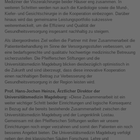
Mediziner der Viszeralchirurgie beider Häuser eng zusammen. In
weiteren Schritten werden nun auch die Kardiologie sowie die Mund-,
Kiefer- und Gesichtschirurgie in die Kooperation einbezogen. Darüber
hinaus wird das gemeinsame Leistungsportfolio sukzessive
weiterentwickelt, um die Effizienz und Qualität der
Gesundheitsversorgung insgesamt nachhaltig zu steigern.
Als übergeordnetes Ziel wollen die Partner mit ihrer Zusammenarbeit die
Patientenbehandlung im Sinne der Versorgungsstufen verbessern, um
eine bedarfsgerechte und qualitativ hochwertige medizinische Betreuung
sicherzustellen. Die Pfeifferschen Stiftungen und die
Universitätsmedizin Magdeburg blicken diesbezüglich optimistisch in
die Zukunft und sind überzeugt, dass diese innovative Kooperation
einen nachhaltigen Beitrag zur Verbesserung der
Gesundheitsversorgung in der Region leisten wird.
Prof. Hans-Jochen Heinze, Ärztlicher Direktor der
Universitätsmedizin Magdeburg:
»Diese Zusammenarbeit ist ein
weiter wichtiger Schritt beider Einrichtungen und logische Konsequenz
in Bezug auf die bereits bestehende Zusammenarbeit zwischen der
Universitätsmedizin Magdeburg und der Lungenklinik Lostau.
Gemeinsam mit den Pfeifferschen Stiftungen wollen wir unsere
Einrichtungen noch enger verzahnen und somit den Patienten ein noch
besseres Angebot bieten. Die Universitätsmedizin Magdeburg verfolgt
neben den drei klassischen Säulen Forschung, Lehre und