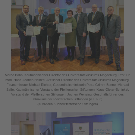
Marco Bohn, Kaufmännischer Direktor des Universitätsklinikums Magdeburg, Prof. Dr.
med. Hans-Jochen Heinze, Ärztlicher Direktor des Universitätsklinikums Magdeburg,
Finanzminister Michael Richter, Gesundheitsministerin Petra Grimm-Benne, Michael
Saffé, Kaufmännischer Vorstand der Pfeifferschen Stiftungen, Klaus-Dieter-Schinkel,
Vorstand der Pfeifferschen Stiftungen, Jochen Wensing, Geschäftsführer des
Klinikums der Pfeifferschen Stiftungen (v. l. n. r.)
(© Viktoria Kühne/Pfeiffersche Stiftungen)