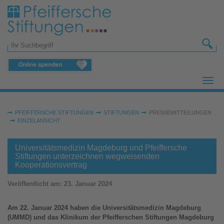
Zum Hauptinhalt springen
Suchformular
Sie sind hier:
PFEIFFERSCHE STIFTUNGEN
STIFTUNGEN
PRESSEMITTEILUNGEN
EINZELANSICHT
Universitätsmedizin Magdeburg und Pfeiffersche
Stiftungen unterzeichnen wegweisenden
Kooperationsvertrag
Veröffentlicht am:
23. Januar 2024
Am 22. Januar 2024 haben die Universitätsmedizin Magdeburg
(UMMD) und das Klinikum der Pfeifferschen Stiftungen Magdeburg