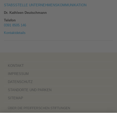
STABSSTELLE UNTERNEHMENSKOMMUNIKATION
Dr. Kathleen Deutschmann
Telefon
0391 8505 146
Kontaktdetails
KONTAKT
IMPRESSUM
DATENSCHUTZ
STANDORTE UND PARKEN
SITEMAP
ÜBER DIE PFEIFFERSCHEN STIFTUNGEN
Die Pfeifferschen Stiftungen,
gegründet 1889
, sind ein gemeinnütziger