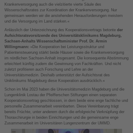
Krankenversorgung auch die vielzitierte vierte Säule des
Wissenschaftsrates zur Koordination der Krankenversorgung. Nur
gemeinsam werden wir die anstehenden Herausforderungen meistern
und die Versorgung im Land stärken.«
Anlässlich der Unterzeichnung des Kooperationsvertrags betonte
der
Aufsichtsratsvorsitzende des Universitätsklinikums Magdeburg,
Sachsen-Anhalts Wissenschaftsminister Prof. Dr. Armin
Willingmann:
»Die Kooperation bei Leistungsstruktur und
Patientensteuerung stärkt beide Häuser sowie die Krankenversorgung
im nördlichen Sachsen-Anhalt insgesamt. Die konsequente Abstimmung
erleichtert künftig zudem die Gewinnung von Fachkräften. Und nicht
zuletzt profitieren auch Forschung und Lehre an der
Universitätsmedizin. Deshalb unterstützt der Aufsichtsrat des
Uniklinikums Magdeburg diese Kooperation ausdrücklich.«
Schon im Mai 2023 haben die Universitätsmedizin Magdeburg und die
Lungenklinik Lostau der Pfeifferschen Stiftungen einen separaten
Kooperationsvertrag geschlossen, in dem beide eine enge fachliche und
personelle Zusammenarbeit vereinbarten. Diese Vereinbarung trägt
bereits Früchte, unter anderem durch die erfolgreiche Verknüpfung der
Thoraxchirurgie in beiden Einrichtungen und die gemeinsame enge
Zusammenarbeit im Universitären Lungenzentrum der UMMD.