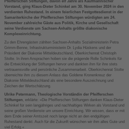
Pfeifferschen Stiftungen, davon elf Jahre als Kaufmännischer
Vorstand, ging Klaus-Dieter Schinkel am 30. November 2024 in den
verdienten Ruhestand. In einem feierlichen Festgottesdienst in der
Samariterkirche der Pfeifferschen Stiftungen würdigten am 24.
November zahlreiche Gäste aus Politik, Kirche und Gesellschaft
seine Verdienste um Sachsen-Anhalts größte diakonische
Komplexeinrichtung.
Zu den Ehrengästen zählten Sachsen-Anhalts Sozialministerin Petra
Grimm-Benne, Infrastrukturministerin Dr. Lydia Hüskens und der
Präsident der Diakonie Mitteldeutschland, Oberkirchenrat Christoph
Stolte. In ihren Ansprachen hoben sie die prägende Rolle Schinkels für
die Entwicklung der Stiftungen hervor und dankten ihm für ihre stets
vertrauensvolle und persönliche Zusammenarbeit. Oberkirchenrat Stolte
überreichte ihm zu diesem Anlass das Goldene Kronenkreuz der
Diakonie Mitteldeutschland als eine besondere Auszeichnung und
Zeichen der Wertschätzung.
Ulrike Petermann, Theologische Vorständin der Pfeifferschen
Stiftungen
, erklärte: »Die Pfeifferschen Stiftungen danken Klaus-Dieter
Schinkel für sein langjähriges und nachhaltiges Wirken als Vorstand und
seine großen Verdienste um unsere Einrichtung. Wir wissen, dass er mit
dem Ende seiner Amtszeit noch lange nicht an den endgültigen
Ruhestand denkt. Auch für die Zukunft wünschen wir ihm alles Gute und
viel Erfolg.«