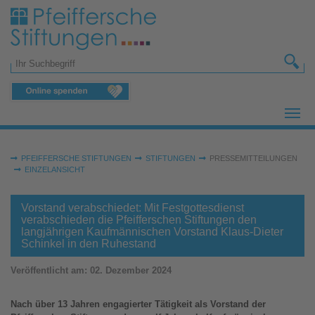
Zum Hauptinhalt springen
Suchformular
Sie sind hier:
PFEIFFERSCHE STIFTUNGEN
STIFTUNGEN
PRESSEMITTEILUNGEN
EINZELANSICHT
Vorstand verabschiedet: Mit Festgottesdienst
verabschieden die Pfeifferschen Stiftungen den
langjährigen Kaufmännischen Vorstand Klaus-Dieter
Schinkel in den Ruhestand
Veröffentlicht am:
02. Dezember 2024
Nach über 13 Jahren engagierter Tätigkeit als Vorstand der