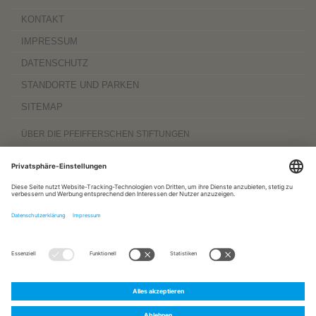
KONTAKT
IMPRESSUM
DATENSCHUTZ
STANDORTE UND PARKEN
SITEMAP
ÜBER DIE PFEIFFERSCHEN STIFTUNGEN
Die Pfeifferschen Stiftungen,
gegründet 1889
, sind ein gemeinnütziger
Komplexträger und bieten
ambulante Pflegedienste
sowie
stationäre
Wohnangebote für Senioren
, besondere
Wohnformen und Eingliederungshilfe für
Menschen mit Behinderung
, außerdem
Werkstätten
mit ca. 600 Beschäftigten
sowie eine
Palliativ- und Hospizversorgung
für Menschen jeden Alters. Darüber
hinaus sind sie zu 100 Prozent am
Sozialpädiatrischen Zentrum Magdeburg
und zu 50 Prozent am
Bildungszentrum für Gesundheitsberufe Magdeburg
beteiligt.
www.pfeiffersche-stiftungen.de
ZERTIFIZIERUNG
FOLGEN SIE UNS AUF:
Pfeiffersche
Pfeiffersche
Pfeiffersche