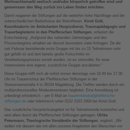
Weihnachtsmarkt seelisch und/oder körperlich getroffen sind und
gemeinsam den Weg zurück ins Leben finden möchten.
Damit reagieren die Stiftungen auf die weiterhin hohe Nachfrage und die
unterschiedlichen Bedürfnisse der Betroffenen.
Kirsti Gräf,
Koordinatorin im Ambulanten Hospizdienst, Traumapädagogin und
Trauerbegleiterin in den Pfeifferschen Stiftungen
, erläutert die
Entscheidung: „Aufgrund des nahenden Jahrestages und des
Prozessbeginns erhalten wir derzeit besonders viele Anfragen. Da die
seit Februar bestehende erste Gruppe mit bis zu 15 Teilnehmern sehr
gut gefüllt ist und dort bereits große Fortschritte im
Verarbeitungsprozess erzielt wurden, ist es sinnvoller, für neue
Interessierte eine eigene, zusätzliche Gruppe anzubieten.“
Diese Gruppe trifft sich ab sofort immer dienstags von 16.00 bis 17.30
Uhr im Trauerinstitut der Pfeifferschen Stiftungen in der
Stresemannstraße 4 in 39104 Magdeburg. Die Treffen werden durch ein
multiprofessionelles Moderatorenteam begleitet. Eine Anmeldung ist
unbedingt erforderlich – per E-Mail an
trauerinstitut(at)pfeiffersche-
stiftungen.de
oder telefonisch unter 0152 2153 1959 bei Kirsti Gräf.
Das zusätzliche Gesprächsangebot ist für Teilnehmende kostenfrei und
wird allein durch die Pfeifferschen Stiftungen getragen.
Ulrike
Petermann, Theologische Vorständin der Stiftungen
, ergänzt: „Wir
wollen mit diesem wie mit allen unseren Angeboten den Menschen vor