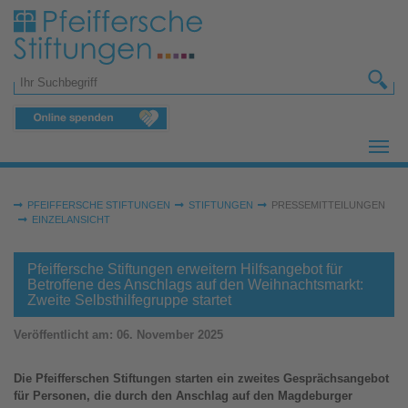
Zum Hauptinhalt springen
Suchformular
Sie sind hier:
PFEIFFERSCHE STIFTUNGEN
STIFTUNGEN
PRESSEMITTEILUNGEN
EINZELANSICHT
Pfeiffersche Stiftungen erweitern Hilfsangebot für
Betroffene des Anschlags auf den Weihnachtsmarkt:
Zweite Selbsthilfegruppe startet
Veröffentlicht am:
06. November 2025
Die Pfeifferschen Stiftungen starten ein zweites Gesprächsangebot
für Personen, die durch den Anschlag auf den Magdeburger