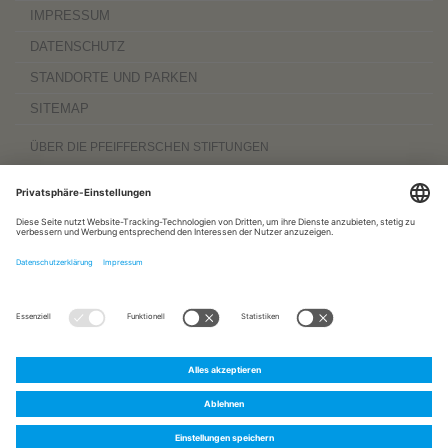
IMPRESSUM
DATENSCHUTZ
STANDORTE UND PARKEN
SITEMAP
ÜBER DIE PFEIFFERSCHEN STIFTUNGEN
Die Pfeifferschen Stiftungen,
gegründet 1889
, sind ein gemeinnütziger
Komplexträger und bieten
ambulante Pflegedienste
sowie
stationäre
Wohnangebote für Senioren
, besondere
Wohnformen und Eingliederungshilfe für
Menschen mit Behinderung
, außerdem
Werkstätten
mit ca. 600 Beschäftigten
sowie eine
Palliativ- und Hospizversorgung
für Menschen jeden Alters. Darüber
hinaus sind sie zu 100 Prozent am
Sozialpädiatrischen Zentrum Magdeburg
und zu 50 Prozent am
Bildungszentrum für Gesundheitsberufe Magdeburg
beteiligt.
www.pfeiffersche-stiftungen.de
ZERTIFIZIERUNG
FOLGEN SIE UNS AUF:
Pfeiffersche
Pfeiffersche
Pfeiffersche
Stiftungen
Stiftungen
Stiftungen