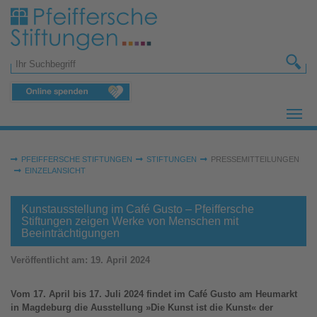
Zum Hauptinhalt springen
Suchformular
Sie sind hier:
PFEIFFERSCHE STIFTUNGEN
STIFTUNGEN
PRESSEMITTEILUNGEN
EINZELANSICHT
Kunstausstellung im Café Gusto – Pfeiffersche
Stiftungen zeigen Werke von Menschen mit
Beeinträchtigungen
Veröffentlicht am:
19. April 2024
Vom 17. April bis 17. Juli 2024 findet im Café Gusto am Heumarkt
in Magdeburg die Ausstellung »Die Kunst ist die Kunst« der