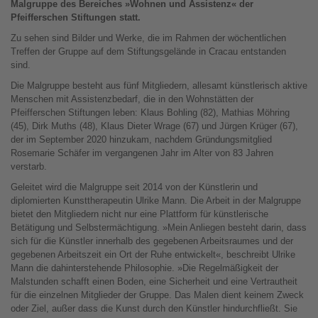
Malgruppe des Bereiches »Wohnen und Assistenz« der
Pfeifferschen Stiftungen statt.
Zu sehen sind Bilder und Werke, die im Rahmen der wöchentlichen
Treffen der Gruppe auf dem Stiftungsgelände in Cracau entstanden
sind.
Die Malgruppe besteht aus fünf Mitgliedern, allesamt künstlerisch aktive
Menschen mit Assistenzbedarf, die in den Wohnstätten der
Pfeifferschen Stiftungen leben: Klaus Bohling (82), Mathias Möhring
(45), Dirk Muths (48), Klaus Dieter Wrage (67) und Jürgen Krüger (67),
der im September 2020 hinzukam, nachdem Gründungsmitglied
Rosemarie Schäfer im vergangenen Jahr im Alter von 83 Jahren
verstarb.
Geleitet wird die Malgruppe seit 2014 von der Künstlerin und
diplomierten Kunsttherapeutin Ulrike Mann. Die Arbeit in der Malgruppe
bietet den Mitgliedern nicht nur eine Plattform für künstlerische
Betätigung und Selbstermächtigung. »Mein Anliegen besteht darin, dass
sich für die Künstler innerhalb des gegebenen Arbeitsraumes und der
gegebenen Arbeitszeit ein Ort der Ruhe entwickelt«, beschreibt Ulrike
Mann die dahinterstehende Philosophie. »Die Regelmäßigkeit der
Malstunden schafft einen Boden, eine Sicherheit und eine Vertrautheit
für die einzelnen Mitglieder der Gruppe. Das Malen dient keinem Zweck
oder Ziel, außer dass die Kunst durch den Künstler hindurchfließt. Sie