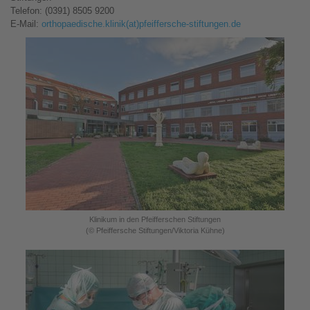
Telefon: (0391) 8505 9200
E-Mail:
orthopaedische.klinik(at)pfeiffersche-stiftungen.de
Klinikum in den Pfeifferschen Stiftungen
(© Pfeiffersche Stiftungen/Viktoria Kühne)