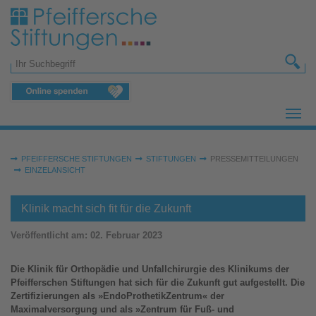
Zum Hauptinhalt springen
Suchformular
Sie sind hier:
PFEIFFERSCHE STIFTUNGEN
STIFTUNGEN
PRESSEMITTEILUNGEN
EINZELANSICHT
Klinik macht sich fit für die Zukunft
Veröffentlicht am:
02. Februar 2023
Die Klinik für Orthopädie und Unfallchirurgie des Klinikums der
Pfeifferschen Stiftungen hat sich für die Zukunft gut aufgestellt. Die
Zertifizierungen als »EndoProthetikZentrum« der
Maximalversorgung und als »Zentrum für Fuß- und