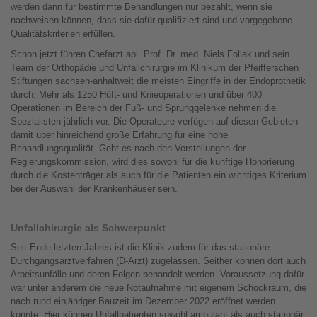
werden dann für bestimmte Behandlungen nur bezahlt, wenn sie
nachweisen können, dass sie dafür qualifiziert sind und vorgegebene
Qualitätskriterien erfüllen.
Schon jetzt führen Chefarzt apl. Prof. Dr. med. Niels Follak und sein
Team der Orthopädie und Unfallchirurgie im Klinikum der Pfeifferschen
Stiftungen sachsen-anhaltweit die meisten Eingriffe in der Endoprothetik
durch. Mehr als 1250 Hüft- und Knieoperationen und über 400
Operationen im Bereich der Fuß- und Sprunggelenke nehmen die
Spezialisten jährlich vor. Die Operateure verfügen auf diesen Gebieten
damit über hinreichend große Erfahrung für eine hohe
Behandlungsqualität. Geht es nach den Vorstellungen der
Regierungskommission, wird dies sowohl für die künftige Honorierung
durch die Kostenträger als auch für die Patienten ein wichtiges Kriterium
bei der Auswahl der Krankenhäuser sein.
Unfallchirurgie als Schwerpunkt
Seit Ende letzten Jahres ist die Klinik zudem für das stationäre
Durchgangsarztverfahren (D-Arzt) zugelassen. Seither können dort auch
Arbeitsunfälle und deren Folgen behandelt werden. Voraussetzung dafür
war unter anderem die neue Notaufnahme mit eigenem Schockraum, die
nach rund einjähriger Bauzeit im Dezember 2022 eröffnet werden
konnte. Hier können Unfallpatienten sowohl ambulant als auch stationär