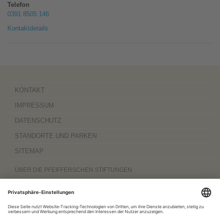
Telefon
0391 8505 146
Kontaktdetails
KONTAKT
IMPRESSUM
DATENSCHUTZ
STANDORTE UND PARKEN
SITEMAP
ÜBER DIE PFEIFFERSCHEN STIFTUNGEN
Die Pfeifferschen Stiftungen,
gegründet 1889
, sind ein gemeinnütziger
Komplexträger und bieten
ambulante Pflegedienste
sowie
stationäre
Wohnangebote für Senioren
, besondere
Wohnformen und Eingliederungshilfe für
Menschen mit Behinderung
, außerdem
Werkstätten
mit ca. 600 Beschäftigten
sowie eine
Palliativ- und Hospizversorgung
für Menschen jeden Alters. Darüber