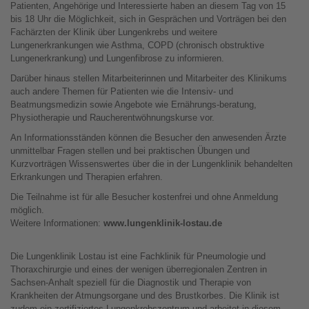
Patienten, Angehörige und Interessierte haben an diesem Tag von 15
bis 18 Uhr die Möglichkeit, sich in Gesprächen und Vorträgen bei den
Fachärzten der Klinik über Lungenkrebs und weitere
Lungenerkrankungen wie Asthma, COPD (chronisch obstruktive
Lungenerkrankung) und Lungenfibrose zu informieren.
Darüber hinaus stellen Mitarbeiterinnen und Mitarbeiter des Klinikums
auch andere Themen für Patienten wie die Intensiv- und
Beatmungsmedizin sowie Angebote wie Ernährungs-beratung,
Physiotherapie und Raucherentwöhnungskurse vor.
An Informationsständen können die Besucher den anwesenden Ärzte
unmittelbar Fragen stellen und bei praktischen Übungen und
Kurzvorträgen Wissenswertes über die in der Lungenklinik behandelten
Erkrankungen und Therapien erfahren.
Die Teilnahme ist für alle Besucher kostenfrei und ohne Anmeldung
möglich.
Weitere Informationen:
www.lungenklinik-lostau.de
Die Lungenklinik Lostau ist eine Fachklinik für Pneumologie und
Thoraxchirurgie und eines der wenigen überregionalen Zentren in
Sachsen-Anhalt speziell für die Diagnostik und Therapie von
Krankheiten der Atmungsorgane und des Brustkorbes. Die Klinik ist
zudem ein zertifiziertes Lungenkrebszentrum und arbeitet in diesem