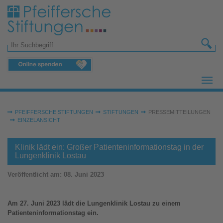
Zum Hauptinhalt springen
Suchformular
Sie sind hier:
PFEIFFERSCHE STIFTUNGEN
STIFTUNGEN
PRESSEMITTEILUNGEN
EINZELANSICHT
Klinik lädt ein: Großer Patienteninformationstag in der
Lungenklinik Lostau
Veröffentlicht am:
08. Juni 2023
Am 27. Juni 2023 lädt die Lungenklinik Lostau zu einem
Patienteninformationstag ein.