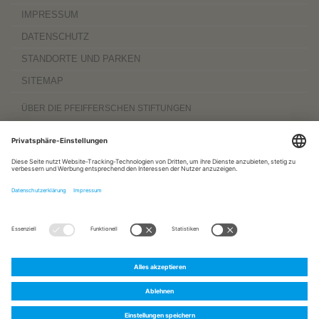
IMPRESSUM
DATENSCHUTZ
STANDORTE UND PARKEN
SITEMAP
ÜBER DIE PFEIFFERSCHEN STIFTUNGEN
Die Pfeifferschen Stiftungen,
gegründet 1889
, sind ein gemeinnütziger
Komplexträger und bieten
ambulante Pflegedienste
sowie
stationäre
Wohnangebote für Senioren
, besondere
Wohnformen und Eingliederungshilfe für
Menschen mit Behinderung
, außerdem
Werkstätten
mit ca. 600 Beschäftigten
sowie eine
Palliativ- und Hospizversorgung
für Menschen jeden Alters. Darüber
hinaus sind sie zu 100 Prozent am
Sozialpädiatrischen Zentrum Magdeburg
und zu 50 Prozent am
Bildungszentrum für Gesundheitsberufe Magdeburg
beteiligt.
www.pfeiffersche-stiftungen.de
ZERTIFIZIERUNG
FOLGEN SIE UNS AUF:
Pfeiffersche
Pfeiffersche
Pfeiffersche
Stiftungen
Stiftungen
Stiftungen