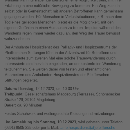
Wandern kann für trauernde Menschen eine Möglichkeit sein, mit ihrer
Erfahrung in eine natürliche Bewegung zu kommen. Ein Weg zu sich
selbst oder in Gemeinschaft mit anderen Betroffenen kann gemeinsam
gegangen werden. Für Menschen in Verlustsituationen, z.B. nach dem
Tod eines geliebten Menschen, bietet es die Möglichkeit, mit den
eigenen Gefühlen in einen Austausch zu treten. Impulse während des
Wanderns regen immer wieder dazu an, den Weg der Trauer bewusst
wahrzunehmen.
Der Ambulante Hospizdienst des Palliativ- und Hospizzentrums der
Pfeifferschen Stiftungen führt in der Adventszeit für Betroffene und
Interessierte zum zweiten Mal eine solche Trauerwanderung durch.
Interessierte sind herzlich eingeladen, an der kostenfreien Wanderung
teilzunehmen. Sie werden dabei von festen und ehrenamtlichen
Mitarbeitern des Ambulanten Hospizdienstes der Pfeifferschen
Stiftungen begleitet.
Datum:
Dienstag, 12.12.2023, um 10.00 Uhr
Treffpunkt:
Gesellschaftshaus Magdeburg (Terrasse), Schönebecker
Straße 129, 39104 Magdeburg
Dauer:
ca. 90 Minuten
Festes Schuhwerk und wettergerechte Kleidung sind mitzubringen.
Um
Anmeldung bis Sonntag, 10.12.2023
, wird gebeten unter Telefon:
(0391) 8505 235 oder per E-Mail:
amb.hospizdienst(at)pfeiffersche-