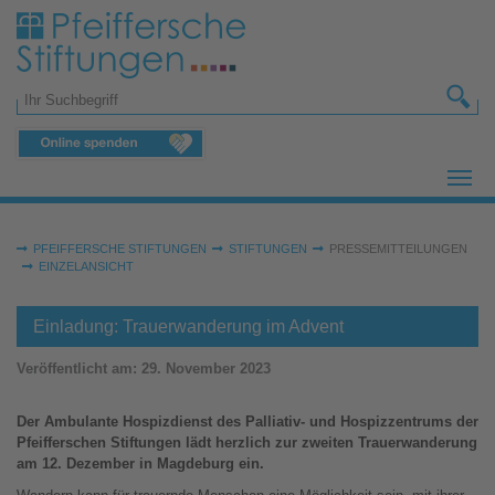
Zum Hauptinhalt springen
Suchformular
Sie sind hier:
PFEIFFERSCHE STIFTUNGEN
STIFTUNGEN
PRESSEMITTEILUNGEN
EINZELANSICHT
Einladung: Trauerwanderung im Advent
Veröffentlicht am:
29. November 2023
Der Ambulante Hospizdienst des Palliativ- und Hospizzentrums der
Pfeifferschen Stiftungen lädt herzlich zur zweiten Trauerwanderung
am 12. Dezember in Magdeburg ein.