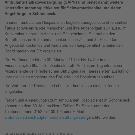
Ambulante Palliativversorgung (SAPV) und bietet damit weitere
Unterstützungsmöglichkeiten für Schwersterkrankte und deren
Angehörige in Schönebeck.
In einem ambulanten Hospizdienst begleiten ausgebildete ehrenamtlich
Tätige schwererkrankte Menschen und ihre Angehörigen zu Hause, im
Krankenhaus sowie in Alten- und Pflegeheimen. Sie stehen den
Betroffenen zur Seite und schenken ihnen Zeit und ihr Herz. Das
Angebot ist kostenlos und wird stets von hauptberuflich arbeitenden
Koordinatoren vor Ort organisiert.
Die Eröffnung findet am 30. Mai von 11 Uhr bis 14 Uhr in der
Friedrichstraße 88a in Schönebeck statt. An diesem Tag informieren
Mitarbeitende der Pfeifferschen Stiftungen alle Interessierten ausführlich
über die vielen Angebote des Palliativ- und Hospizstützpunktes.
Die Vertreter der Presse sind ebenfalls herzlich zu diesem Termin
eingeladen.
Fragen und Anmeldungen zum Ambulanten Hospizdienst in Schönebeck
können ab dem 30. Mai an Herrn Fabian Es Saber, unter der
Telefonnummer: 0152 272 30 194 oder E-Mail:
amb.hospizdienst(at)pfeiffersche-stiftungen.de
gerichtet werden.
»Letzte-Hilfe-Kurs« zur Eröffnung