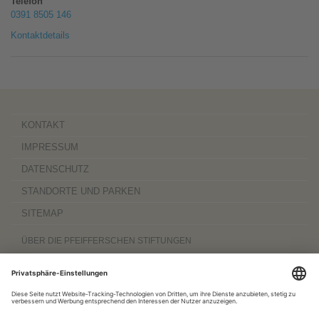
Telefon
0391 8505 146
Kontaktdetails
KONTAKT
IMPRESSUM
DATENSCHUTZ
STANDORTE UND PARKEN
SITEMAP
ÜBER DIE PFEIFFERSCHEN STIFTUNGEN
Die Pfeifferschen Stiftungen,
gegründet 1889
, sind ein gemeinnütziger
Komplexträger und bieten
ambulante Pflegedienste
sowie
stationäre
Wohnangebote für Senioren
, besondere
Wohnformen und Eingliederungshilfe für
Menschen mit Behinderung
, außerdem
Werkstätten
mit ca. 600 Beschäftigten
sowie eine
Palliativ- und Hospizversorgung
für Menschen jeden Alters. Darüber