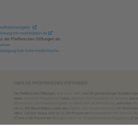
undheitsnavigator
herung-mit-routinedaten.de
ms der Pfeifferschen Stiftungen als
/unser-
staetigung-fuer-hohe-medizinische-
ÜBER DIE PFEIFFERSCHEN STIFTUNGEN
Die Pfeifferschen Stiftungen,
gegründet 1889
, sind ein gemeinnütziger Komplexträg
bieten
ambulante Pflegedienste
sowie
stationäre Wohnangebote für Senioren
, beso
Wohnformen und Eingliederungshilfe für Menschen mit Behinderung
, außerdem
Wer
mit ca. 600 Beschäftigten sowie eine
Palliativ- und Hospizversorgung
für Menschen
Alters. Darüber hinaus sind sie zu 100 Prozent am
Sozialpädiatrischen Zentrum M
und zu 50 Prozent am
Bildungszentrum für Gesundheitsberufe Magdeburg
bet
www.pfeiffersche-stiftungen.de