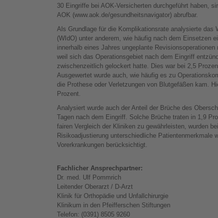
30 Eingriffe bei AOK-Versicherten durchgeführt haben, s
AOK (www.aok.de/gesundheitsnavigator) abrufbar.
Als Grundlage für die Komplikationsrate analysierte das 
(WIdO) unter anderem, wie häufig nach dem Einsetzen ei
innerhalb eines Jahres ungeplante Revisionsoperationen
weil sich das Operationsgebiet nach dem Eingriff entzün
zwischenzeitlich gelockert hatte. Dies war bei 2,5 Prozent 
Ausgewertet wurde auch, wie häufig es zu Operationskom
die Prothese oder Verletzungen von Blutgefäßen kam. Hie
Prozent.
Analysiert wurde auch der Anteil der Brüche des Obersc
Tagen nach dem Eingriff. Solche Brüche traten in 1,9 Pro
fairen Vergleich der Kliniken zu gewährleisten, wurden b
Risikoadjustierung unterschiedliche Patientenmerkmale w
Vorerkrankungen berücksichtigt.
Fachlicher Ansprechpartner:
Dr. med. Ulf Pommrich
Leitender Oberarzt / D-Arzt
Klinik für Orthopädie und Unfallchirurgie
Klinikum in den Pfeifferschen Stiftungen
Telefon: (0391) 8505 9260