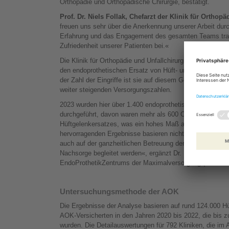
Orthopädie und Orthopädische Chirurgie, bestätigt.
Prof. Dr. Niels Follak, Chefarzt der Klinik für Orthop
freuen uns sehr über die Anerkennung unserer Arbeit durc
Erfahrung und das Engagement des gesamten Teams trag
Zufriedenheit unserer Patienten bei.«
Die Klinik für Orthopädie und Unfallchirurgie der Pfeiffers
den endoprothetischen Ersatz von Hüft- und Kniegelenke
der Zahl der Eingriffe ist sie auf diesem Gebiet die führe
weiter steigenden Versorgungszahlen.
2023 wurden hier über 1.400 endoprothetische Operation
durchgeführt, davon waren mehr als 600 Operationen die 
Hüftgelenkersatzes, was ein hohes Maß an Routine und E
hervorragenden Ergebnisse basieren nicht nur auf der me
auch auf der ganzheitlichen Betreuung der Patienten, die
Nachsorge begleitet werden«, ergänzt Dr. Ulf Pommrich
EndoProthetikZentrums der Maximalversorgung (EPZmax
Untersuchungsmethode der AOK
Die Ergebnisse der Analyse basieren auf rund 124.000 H
AOK-Versicherten in den Jahren 2020 bis 2022, die bis 
wurden. Die Detailauswertungen für 792 Kliniken, die i