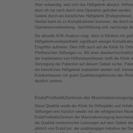
Alter notwendig, weil sich das Hüftgelenk abnutzt. Art
dann oft nur noch durch eine Operation gelindert werden.
Gelenk durch ein künstliches Hüftgelenk (Endoprothese) 
Hierbei kann es zu Komplikationen kommen, die durch ein
Operationsvorbereitung, -durchführung und -nachsorge de
Die aktuelle AOK-Analyse zeigt, dass in Kliniken mit groß
Hüftgelenksendoprothetik signifikant weniger Komplika
Eingriffen auftreten. Dies trifft auch auf die Klinik für Or
Pfeifferschen Stiftungen zu. Mit einer überdurchschnittli
der Implantation von Hüftendoprothesen stellt die Klinik 
Versorgung der Patienten auf diesem Gebiet sicher. Pati
ein künstliches Hüftgelenk implantiert werden soll, könn
Krankenhauses mit guten Qualitätsergebnissen das Risik
deutlich senken.
EndoProthetikZentrum der Maximalversorgung
Diese Qualität wurde der Klinik für Orthopädie und Unfallc
Stiftungen erst kürzlich wieder mit der erfolgreichen Rezer
EndoProthetikZentrum der Maximalversorgung bescheinig
die Qualität medizinischer Leistungen auf dem Gebiet de
jährlich von EndoCert, der unabhängigen Initiative der D