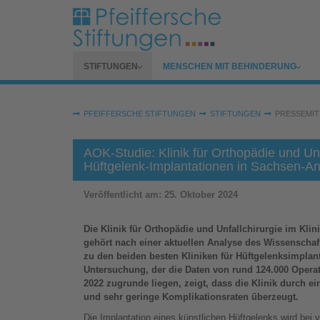
Zum Hauptinhalt springen
SUBMENU FOR
SUBMENU FOR
STIFTUNGEN
MENSCHEN MIT BEHINDERUNG
Sie sind hier:
PFEIFFERSCHE STIFTUNGEN
STIFTUNGEN
PRESSEMIT
AOK-Studie: Klinik für Orthopädie und Unf
Hüftgelenk-Implantationen in Sachsen-An
Veröffentlicht am:
25. Oktober 2024
Die Klinik für Orthopädie und Unfallchirurgie im Klin
gehört nach einer aktuellen Analyse des Wissenschaft
zu den beiden besten Kliniken für Hüftgelenksimplan
Untersuchung, der die Daten von rund 124.000 Opera
2022 zugrunde liegen, zeigt, dass die Klinik durch e
und sehr geringe Komplikationsraten überzeugt.
Die Implantation eines künstlichen Hüftgelenks wird be