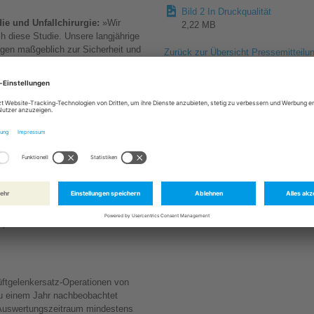
Bild 2 In Druckqualität
ädie und Unfallchirurgie:
»Wir
2,22 MB
h diese Studie. Unsere langjährige
en maßgeblich zur Sicherheit und
Zurück zur Übersicht Pressemitteilu
chen Stiftungen ist seit Jahren auf
n spezialisiert. Auch gemessen an
nde Klinik in Sachsen-Anhalt – mit
en an Hüft- und Kniegelenken
Erstimplantation eine
rfahrung garantiert. »Unsere
dizinischen Expertise, sondern
 vom ersten Kontakt bis zur
, OP-Manager und Koordinator des
).
üftgelenkersatz-Operationen von
zu einem Jahr nachbeobachtet
m Auswertungszeitraum mindestens