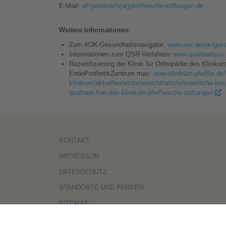
E-Mail:
ulf.pommrich(at)pfeiffersche-stiftungen.de
Weitere Informationen:
Zum AOK-Gesundheitsnavigator:
www.aok.de/pk/ges
Informationen zum QSR-Verfahren:
www.qualitaetssic
Rezertifizierung der Klinik für Orthopädie des Kliniku
EndoProthetikZentrum max:
www.klinikum-pfeiffer.de
klinikum/aktuelles/einzelansicht/article/zweifache-be
qualitaet-fuer-das-klinikum-pfeiffersche-stiftungen
KONTAKT
IMPRESSUM
DATENSCHUTZ
STANDORTE UND PARKEN
SITEMAP