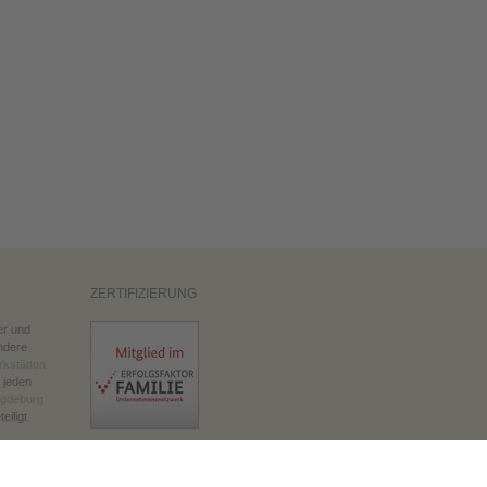
ZERTIFIZIERUNG
er und
ndere
kstätten
 jeden
agdeburg
eiligt.
FOLGEN SIE UNS AUF: