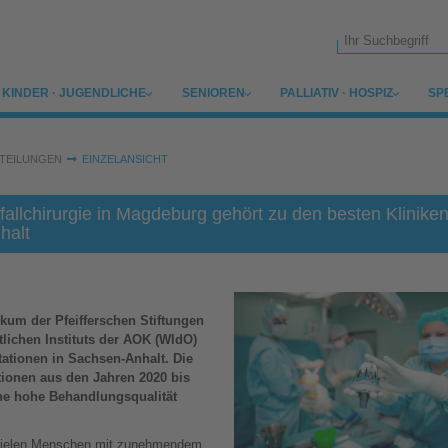
Suchformular
SUBMENU FOR
SUBMENU FOR
SUBMENU FOR
SU
KINDER · JUGENDLICHE
SENIOREN
PALLIATIV · HOSPIZ
SP
TEILUNGEN
EINZELANSICHT
allchirurgie in Magdeburg gehört zu den besten Kliniken
halt
ikum der Pfeifferschen Stiftungen
lichen Instituts der AOK (WIdO)
tationen in Sachsen-Anhalt. Die
tionen aus den Jahren 2020 bis
ine hohe Behandlungsqualität
i vielen Menschen mit zunehmendem