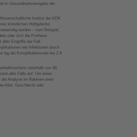
ind im Gesundheitsnavigator der
Wissenschaftliche Institut der AOK
nes künstlichen Hüftgelenks
 notwendig wurden – zum Beispiel,
dete oder sich die Prothese
aller Eingriffe der Fall.
plikationen wie Infektionen durch
r lag die Komplikationsrate bei 2,9
henkelknochens innerhalb von 90
zent aller Fälle auf. Um einen
ei der Analyse im Rahmen einer
ie Alter, Geschlecht oder