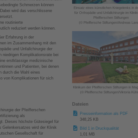
hrosebedingte Schmerzen können
Einsatz eines künstlichen Kniegelenks in de
 Dabei wird das verschlissene
für Orthopädie und Unfallchirurgie im Klini
ersetzt.
Pfeifferschen Stiftungen
e routinierte
(© Pfeiffersche Stiftungen/Andreas Lan
utlich reduziert werden können.
er Erfahrung in der
tionen im Zusammenhang mit den
thopädie und Unfallchirurgie der
ch niedrigen Komplikationsrate bei
eine erstklassige medizinische
entinnen und Patienten, bei denen
en durch die Wahl eines
o von Komplikationen für sich
Klinikum der Pfeifferschen Stiftungen in M
(© Pfeiffersche Stiftungen/Viktoria Küh
Dateien
hirurgie der Pfeifferschen
Presseinformation als PDF
tifizierung als
348,25 KB
t. Dieses höchste Gütesiegel für
s Gelenkersatzes wird der Klinik
Bild 1 in Druckqualität
eutschen Gesellschaft für
1,01 MB