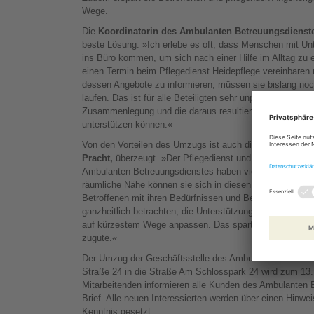
Wege.
Die
Koordinatorin des Ambulanten Betreuungsdienst
beste Lösung: »Ich erlebe es oft, dass Menschen mit Un
ins Büro kommen, um sich nach einer Hilfe im Alltag zu
einen Termin beim Pflegedienst Heidepflege vereinbaren
dessen Angebote zu informieren, müssen sie bislang no
laufen. Das ist für alle Beteiligten sehr unpraktisch. Wir 
Zusammenlegung und die daraus resultierenden kurzen
unterstützen können.«
Von den Vorteilen des Umzugs ist auch die
Pflegedienst
Pracht,
überzeugt. »Der Pflegedienst und die Mitarbeiter
Ambulanten Betreuungsdienstes haben viele gemeinsam
räumliche Nähe können sie sich in diesen Fällen noch b
Betroffenen mit ihren Bedürfnissen und Beschwerden i
ganzheitlich betrachten, die Unterstützung individueller 
auf kürzestem Wege anpassen. Das spart Zeit und kommt
zugute.«
Der Umzug der Geschäftsstelle des Ambulanten Betreuu
Straße 24 in die Straße Am Schlosspark 24 wird zum 13. 
Mitarbeitenden informieren alle Kunden des Ambulanten 
Brief. Alle neuen Interessierten werden über einen Hinwei
Kenntnis gesetzt.