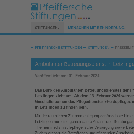
Zum Hauptinhalt springen
SUBMENU FOR
SUBMENU FOR
STIFTUNGEN
MENSCHEN MIT BEHINDERUNG
Sie sind hier:
PFEIFFERSCHE STIFTUNGEN
STIFTUNGEN
PRESSEMIT
Ambulanter Betreuungsdienst in Letzling
Veröffentlicht am:
01. Februar 2024
Das Büro des Ambulanten Betreuungsdienstes der Pfe
Letzlingen zieht um. Ab dem 13. Februar 2024 werden
Geschäftsräumen des Pflegedienstes »Heidepflege« i
in Letzlingen zu finden sein.
Mit der räumlichen Zusammenlegung der Angebote bieten 
Letzlingen nun eine gemeinsame Anlauf- und Beratungsste
Themen medizinisch-pflegerische Versorgung sowie Betre
Zudem erspart sie Betroffenen und pflegenden Angehöri