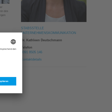
der
rin des
ingen
STABSSTELLE
UNTERNEHMENSKOMMUNIKATION
Dr. Kathleen Deutschmann
Telefon
0391 8505 146
Kontaktdetails
ngen