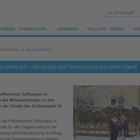
Suchformular
SUBMENU FOR
SUBMENU FOR
SUBMENU FOR
SU
KINDER · JUGENDLICHE
SENIOREN
PALLIATIV · HOSPIZ
SP
TEILUNGEN
EINZELANSICHT
en zieht um – Beratung und Versorgung aus einer Hand
ifferschen Stiftungen in
 die Mitarbeiterinnen in den
n der Straße Am Schlosspark 24
die Pfeifferschen Stiftungen in
lle für alle Fragen rund um die
uung und Unterstützung im Alltag.
gen mit Beratungswunsch längere