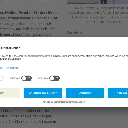
Nicole Pracht (li), Pflegedienstleiterin 
es, Nadine Arnold,
hält dies für die
Heidepflege, und Nadine Arnold, Koordinato
Ambulanten Betreuungsdienstes in Letzl
terstützungsbedarf zunächst zu mir
(© Pfeiffersche Stiftungen)
 erkundigen. Wenn sie anschließend
 möchten, um sich persönlich über
Dateien
ch einmal durch den ganzen Ort
hoffen, dass wir durch die
Presseinformation als PDF
 Wege die Menschen noch besser
310,98 KB
Bild in Druckqualität
leiterin der Heidepflege, Nicole
1,91 MB
innen und Mitarbeiter des
e Kunden. Durch die neue
Zurück zur Übersicht Pressemitteilu
esser abstimmen. Wir können die
n einem kurzen Abstimmungsprozess
gestalten und diese gegebenenfalls
 natürlich vor allem den Kunden
ngsdienstes von der Magdeburger
Februar 2024 stattfinden. Die
Betreuungsdienstes darüber per
s vor Ort über die neue Adresse in