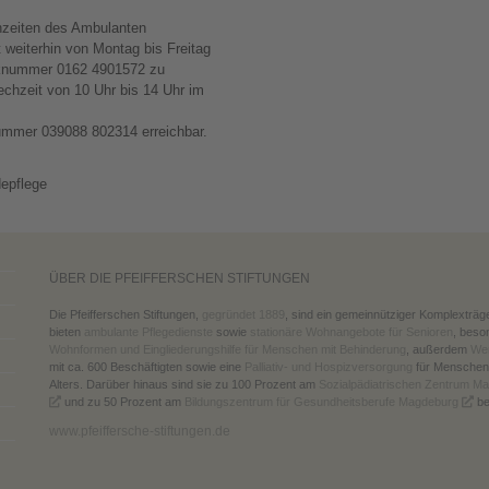
hzeiten des Ambulanten
t weiterhin von Montag bis Freitag
funknummer 0162 4901572 zu
echzeit von 10 Uhr bis 14 Uhr im
Nummer 039088 802314 erreichbar.
depflege
ÜBER DIE PFEIFFERSCHEN STIFTUNGEN
Die Pfeifferschen Stiftungen,
gegründet 1889
, sind ein gemeinnütziger Komplexträg
bieten
ambulante Pflegedienste
sowie
stationäre Wohnangebote für Senioren
, beso
Wohnformen und Eingliederungshilfe für Menschen mit Behinderung
, außerdem
Wer
mit ca. 600 Beschäftigten sowie eine
Palliativ- und Hospizversorgung
für Menschen
Alters. Darüber hinaus sind sie zu 100 Prozent am
Sozialpädiatrischen Zentrum M
und zu 50 Prozent am
Bildungszentrum für Gesundheitsberufe Magdeburg
bet
www.pfeiffersche-stiftungen.de