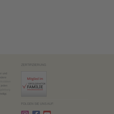
ZERTIFIZIERUNG
er und
ndere
kstätten
 jeden
agdeburg
eiligt.
FOLGEN SIE UNS AUF: